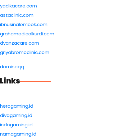
yadikacare.com
astaclinic.com
ibnusinalombok.com
grahamedicalkurdi.com
dyanzacare.com
griyabromoclinic.com
dominoqq
Links
herogaming.id
divagaming.id
indogaming.id
namagaming.id