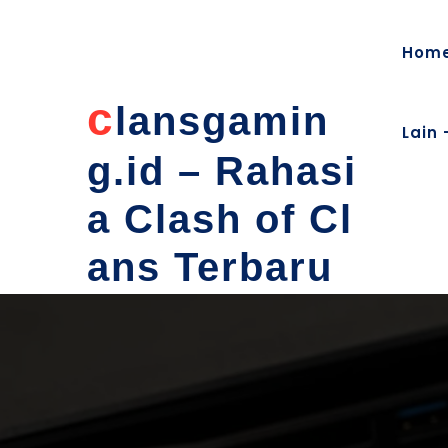
content
Hom
c
lansgamin
Lain 
g.id – Rahasi
a Clash of Cl
ans Terbaru