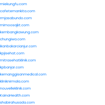
miekungfu.com
cafetemankita.com
rmjasabundo.com
mimoosajkt.com
kembangkawung.com
chungiwa.com
ikanbakarcianjur.com
kpjisehat.com
mitrasehatklinik.com
kpbanjar.com
kemanggisanmedical.com
kliniknirmala.com
nouvelleklinik.com
KainaHealth.com
shabirahusada.com