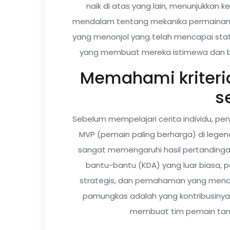
naik di atas yang lain, menunjukkan
mendalam tentang mekanika permainan. D
yang menonjol yang telah mencapai sta
yang membuat mereka istimewa dan b
Memahami kriteri
s
Sebelum mempelajari cerita individu, p
MVP (pemain paling berharga) di legen
sangat memengaruhi hasil pertandinga
bantu-bantu (KDA) yang luar biasa, p
strategis, dan pemahaman yang mendal
pamungkas adalah yang kontribusin
membuat tim pemain tan