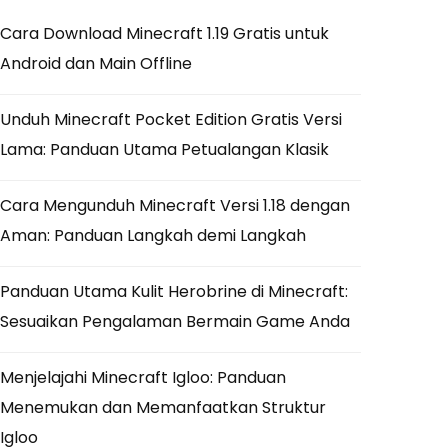
Cara Download Minecraft 1.19 Gratis untuk
Android dan Main Offline
Unduh Minecraft Pocket Edition Gratis Versi
Lama: Panduan Utama Petualangan Klasik
Cara Mengunduh Minecraft Versi 1.18 dengan
Aman: Panduan Langkah demi Langkah
Panduan Utama Kulit Herobrine di Minecraft:
Sesuaikan Pengalaman Bermain Game Anda
Menjelajahi Minecraft Igloo: Panduan
Menemukan dan Memanfaatkan Struktur
Igloo