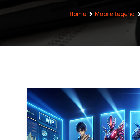
Home
Mobile Legend