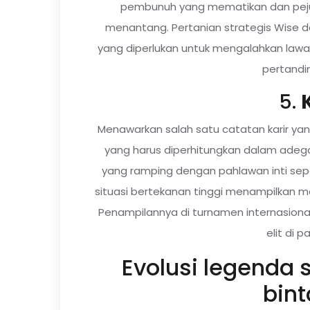
pembunuh yang mematikan dan peju
menantang. Pertanian strategis Wise 
yang diperlukan untuk mengalahkan lawa
pertandi
5.
Menawarkan salah satu catatan karir ya
yang harus diperhitungkan dalam adega
yang ramping dengan pahlawan inti sepe
situasi bertekanan tinggi menampilkan m
Penampilannya di turnamen internasion
elit di 
Evolusi legenda s
bin