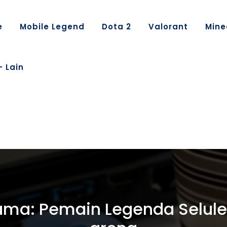
e
Mobile Legend
Dota 2
Valorant
Mine
– Lain
ma: Pemain Legenda Selule