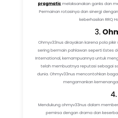
pragmatic
melaksanakan ganks dan me
Permainan rotasinya dan sinergi dengan 
keberhasilan RRQ H
3.
Ohm
Ohmyv33nus dirayakan karena pola piki
sering bermain pahlawan seperti Estes da
International, kemampuannya untuk men
telah membuatnya reputasi sebagai sa
dunia. Ohmyv33nus mencontohkan baga
mengamankan kemenangan 
4
Mendukung ohmyv33nus dalam membentu
pemirsa dengan drama dan keserba