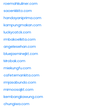
roemahkuliner.com
saoenkkito.com
handayaniprima.com
kampungmakan.com
luckycatck.com
rmbakoelkita.com
angelesehan.com
bluejasminejkt.com
Mrobak.com
miekungfu.com
cafetemankita.com
rmjasabundo.com
mimoosajkt.com
kembangkawung.com
chungiwa.com