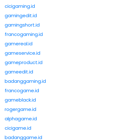
cicigaming.id
gamingedit.id
gamingshort.id
francogaming.id
gamereal.id
gameservice.id
gameproduct.id
gameedit.id
badanggaming.id
francogame.id
gameblack.id
rogergame.id
alphagame.id
cicigame.id
badanggame.id