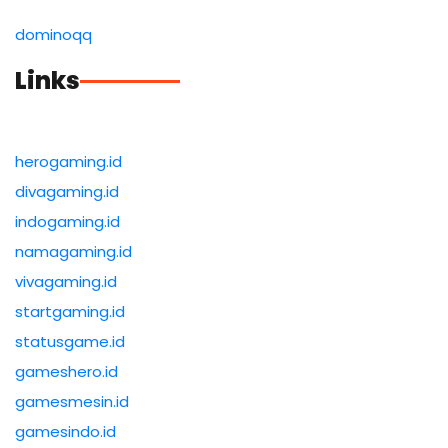
dominoqq
Links
herogaming.id
divagaming.id
indogaming.id
namagaming.id
vivagaming.id
startgaming.id
statusgame.id
gameshero.id
gamesmesin.id
gamesindo.id