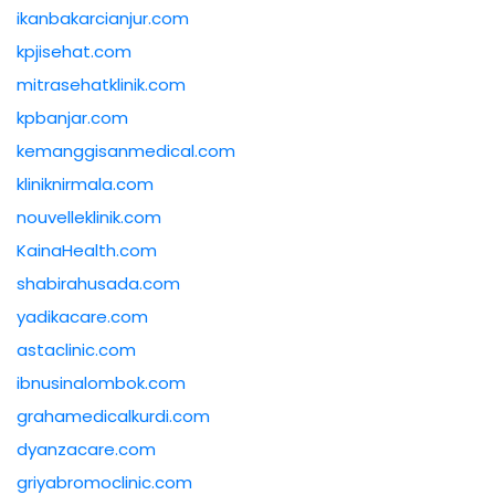
ikanbakarcianjur.com
kpjisehat.com
mitrasehatklinik.com
kpbanjar.com
kemanggisanmedical.com
kliniknirmala.com
nouvelleklinik.com
KainaHealth.com
shabirahusada.com
yadikacare.com
astaclinic.com
ibnusinalombok.com
grahamedicalkurdi.com
dyanzacare.com
griyabromoclinic.com