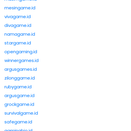
mesingame.id
vivagame.id
divagame.id
namagame.id
stargame.id
opengaming.id
winnergames.id
argusgames.id
zilonggame.id
rubygame.id
argusgame.id
grockgame.id
survivalgame.id
safegame.id
gamingbio.id