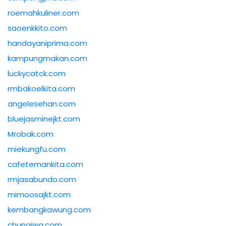
roemahkuliner.com
saoenkkito.com
handayaniprima.com
kampungmakan.com
luckycatck.com
rmbakoelkita.com
angelesehan.com
bluejasminejkt.com
Mrobak.com
miekungfu.com
cafetemankita.com
rmjasabundo.com
mimoosajkt.com
kembangkawung.com
chungiwa.com