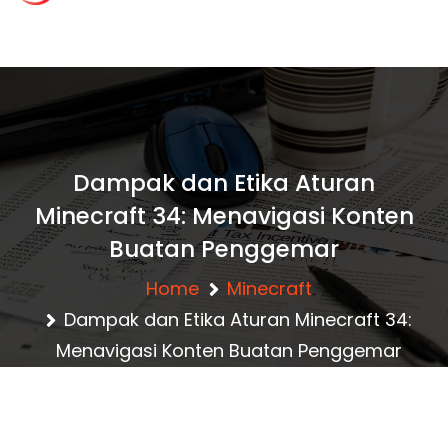
content
c
lansgaming.id – R
ahasia Clash of Cla
Dampak dan Etika Aturan
Minecraft 34: Menavigasi Konten
ns Terbaru
Buatan Penggemar
Home
Minecraft
Dampak dan Etika Aturan Minecraft 34:
Menavigasi Konten Buatan Penggemar