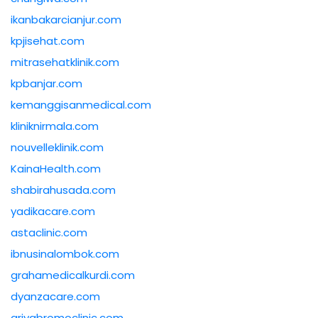
ikanbakarcianjur.com
kpjisehat.com
mitrasehatklinik.com
kpbanjar.com
kemanggisanmedical.com
kliniknirmala.com
nouvelleklinik.com
KainaHealth.com
shabirahusada.com
yadikacare.com
astaclinic.com
ibnusinalombok.com
grahamedicalkurdi.com
dyanzacare.com
griyabromoclinic.com