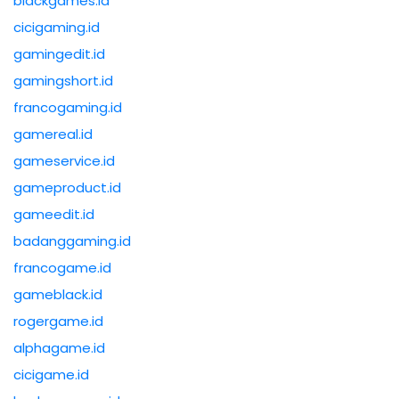
blackgames.id
cicigaming.id
gamingedit.id
gamingshort.id
francogaming.id
gamereal.id
gameservice.id
gameproduct.id
gameedit.id
badanggaming.id
francogame.id
gameblack.id
rogergame.id
alphagame.id
cicigame.id