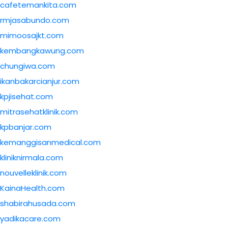
cafetemankita.com
rmjasabundo.com
mimoosajkt.com
kembangkawung.com
chungiwa.com
ikanbakarcianjur.com
kpjisehat.com
mitrasehatklinik.com
kpbanjar.com
kemanggisanmedical.com
kliniknirmala.com
nouvelleklinik.com
KainaHealth.com
shabirahusada.com
yadikacare.com