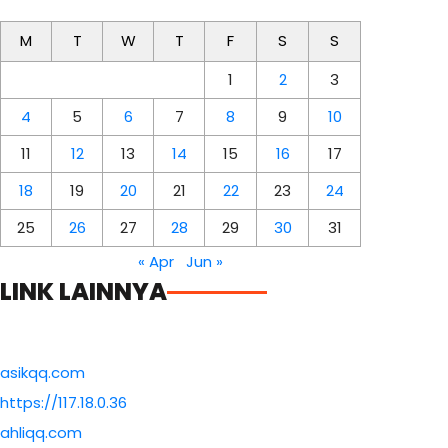
M
T
W
T
F
S
S
1
2
3
4
5
6
7
8
9
10
11
12
13
14
15
16
17
18
19
20
21
22
23
24
25
26
27
28
29
30
31
« Apr
Jun »
LINK LAINNYA
asikqq.com
https://117.18.0.36
ahliqq.com