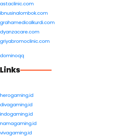
astaclinic.com
ibnusinalombok.com
grahamedicalkurdi.com
dyanzacare.com
griyabromoclinic.com
dominoqq
Links
herogaming.id
divagaming.id
indogaming.id
namagaming.id
vivagaming.id