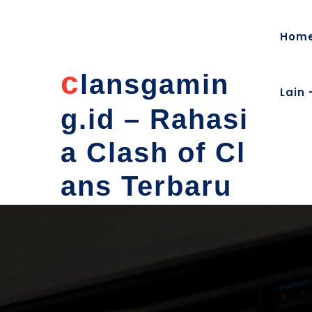
content
Hom
c
lansgamin
Lain 
g.id – Rahasi
a Clash of Cl
ans Terbaru