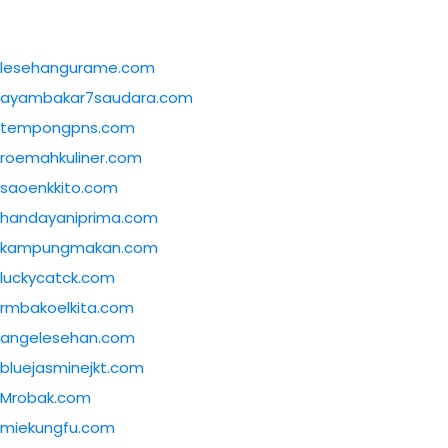
lesehangurame.com
ayambakar7saudara.com
tempongpns.com
roemahkuliner.com
saoenkkito.com
handayaniprima.com
kampungmakan.com
luckycatck.com
rmbakoelkita.com
angelesehan.com
bluejasminejkt.com
Mrobak.com
miekungfu.com