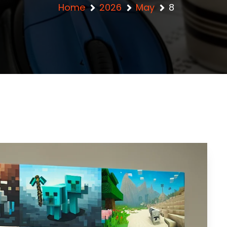
Home
2026
May
8