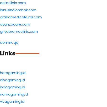
astaclinic.com
ibnusinalombok.com
grahamedicalkurdi.com
dyanzacare.com
griyabromoclinic.com
dominoqq
Links
herogaming.id
divagaming.id
indogaming.id
namagaming.id
vivagaming.id