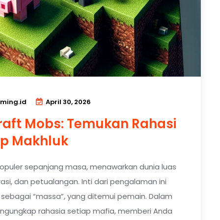
ming.id
April 30, 2026
aft Mobs: Temukan Rahasi
ap Makhluk
populer sepanjang masa, menawarkan dunia luas
asi, dan petualangan. Inti dari pengalaman ini
l sebagai “massa”, yang ditemui pemain. Dalam
engungkap rahasia setiap mafia, memberi Anda