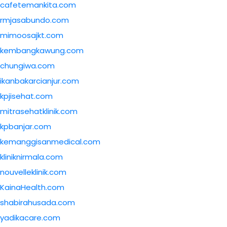
cafetemankita.com
rmjasabundo.com
mimoosajkt.com
kembangkawung.com
chungiwa.com
ikanbakarcianjur.com
kpjisehat.com
mitrasehatklinik.com
kpbanjar.com
kemanggisanmedical.com
kliniknirmala.com
nouvelleklinik.com
KainaHealth.com
shabirahusada.com
yadikacare.com