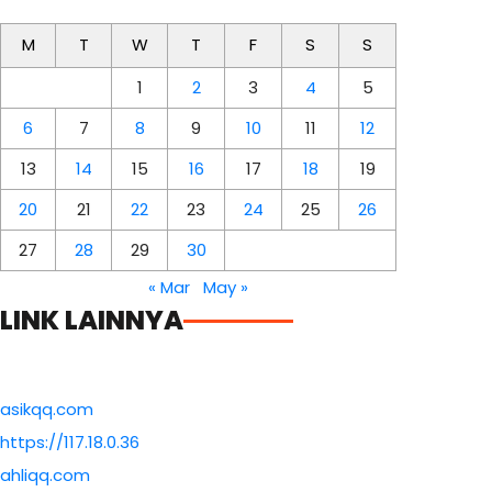
M
T
W
T
F
S
S
1
2
3
4
5
6
7
8
9
10
11
12
13
14
15
16
17
18
19
20
21
22
23
24
25
26
27
28
29
30
« Mar
May »
LINK LAINNYA
asikqq.com
https://117.18.0.36
ahliqq.com