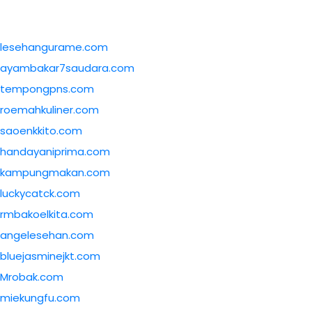
lesehangurame.com
ayambakar7saudara.com
tempongpns.com
roemahkuliner.com
saoenkkito.com
handayaniprima.com
kampungmakan.com
luckycatck.com
rmbakoelkita.com
angelesehan.com
bluejasminejkt.com
Mrobak.com
miekungfu.com