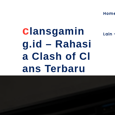
content
Hom
c
lansgamin
Lain 
g.id – Rahasi
a Clash of Cl
ans Terbaru