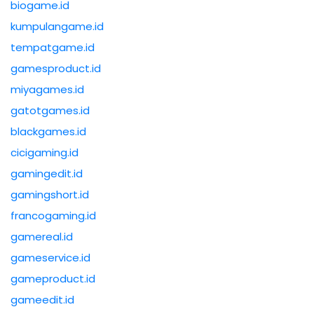
biogame.id
kumpulangame.id
tempatgame.id
gamesproduct.id
miyagames.id
gatotgames.id
blackgames.id
cicigaming.id
gamingedit.id
gamingshort.id
francogaming.id
gamereal.id
gameservice.id
gameproduct.id
gameedit.id