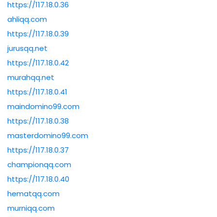
https://117.18.0.36
ahliqq.com
https://117.18.0.39
jurusqq.net
https://117.18.0.42
murahqq.net
https://117.18.0.41
maindomino99.com
https://117.18.0.38
masterdomino99.com
https://117.18.0.37
championqq.com
https://117.18.0.40
hematqq.com
murniqq.com