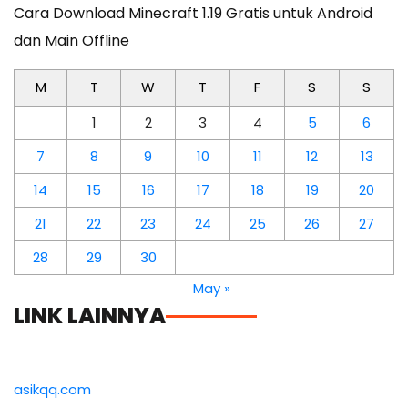
Cara Download Minecraft 1.19 Gratis untuk Android
dan Main Offline
M
T
W
T
F
S
S
1
2
3
4
5
6
7
8
9
10
11
12
13
14
15
16
17
18
19
20
21
22
23
24
25
26
27
28
29
30
May »
LINK LAINNYA
asikqq.com