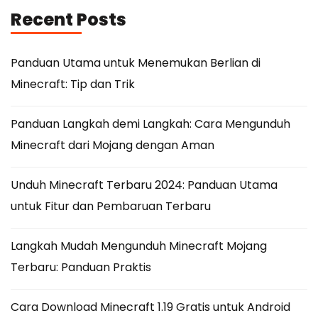
Recent Posts
Panduan Utama untuk Menemukan Berlian di
Minecraft: Tip dan Trik
Panduan Langkah demi Langkah: Cara Mengunduh
Minecraft dari Mojang dengan Aman
Unduh Minecraft Terbaru 2024: Panduan Utama
untuk Fitur dan Pembaruan Terbaru
Langkah Mudah Mengunduh Minecraft Mojang
Terbaru: Panduan Praktis
Cara Download Minecraft 1.19 Gratis untuk Android