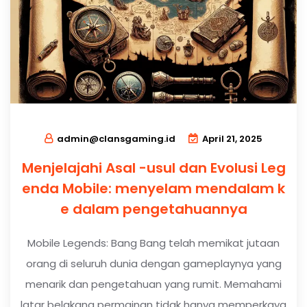
admin@clansgaming.id
April 21, 2025
Menjelajahi Asal -usul dan Evolusi Leg
enda Mobile: menyelam mendalam k
e dalam pengetahuannya
Mobile Legends: Bang Bang telah memikat jutaan
orang di seluruh dunia dengan gameplaynya yang
menarik dan pengetahuan yang rumit. Memahami
latar belakang permainan tidak hanya memperkaya