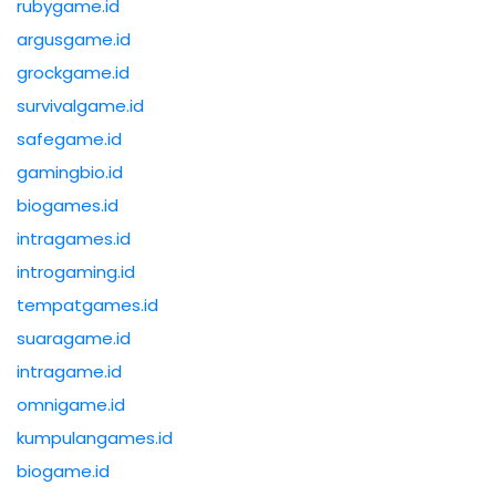
rubygame.id
argusgame.id
grockgame.id
survivalgame.id
safegame.id
gamingbio.id
biogames.id
intragames.id
introgaming.id
tempatgames.id
suaragame.id
intragame.id
omnigame.id
kumpulangames.id
biogame.id