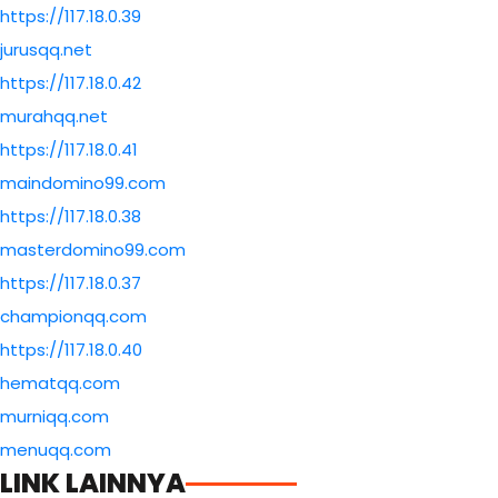
https://117.18.0.39
jurusqq.net
https://117.18.0.42
murahqq.net
https://117.18.0.41
maindomino99.com
https://117.18.0.38
masterdomino99.com
https://117.18.0.37
championqq.com
https://117.18.0.40
hematqq.com
murniqq.com
menuqq.com
LINK LAINNYA