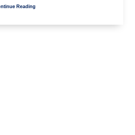
ntinue Reading