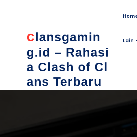
content
Hom
c
lansgamin
Lain 
g.id – Rahasi
a Clash of Cl
ans Terbaru