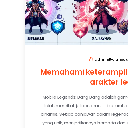
admin@clansga
Memahami keterampil
arakter l
Mobile Legends: Bang Bang adalah gam
telah memikat jutaan orang di seluruh
dinamis. Setiap pahlawan dalam legenda
yang unik, menjadikannya berbeda dan int