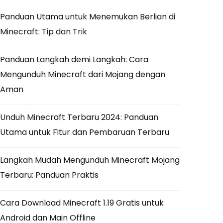
Panduan Utama untuk Menemukan Berlian di
Minecraft: Tip dan Trik
Panduan Langkah demi Langkah: Cara
Mengunduh Minecraft dari Mojang dengan
Aman
Unduh Minecraft Terbaru 2024: Panduan
Utama untuk Fitur dan Pembaruan Terbaru
Langkah Mudah Mengunduh Minecraft Mojang
Terbaru: Panduan Praktis
Cara Download Minecraft 1.19 Gratis untuk
Android dan Main Offline