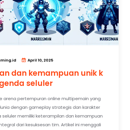
ming.id
April 10, 2025
an dan kemampuan unik k
egenda seluler
e arena pertempuran online multipemain yang
 dunia dengan gameplay strategis dan karakter
 seluler memiliki keterampilan dan kemampuan
egral dari kesuksesan tim. Artikel ini menggali