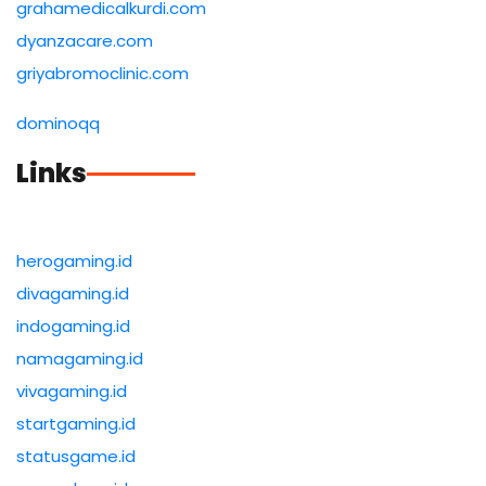
grahamedicalkurdi.com
dyanzacare.com
griyabromoclinic.com
dominoqq
Links
herogaming.id
divagaming.id
indogaming.id
namagaming.id
vivagaming.id
startgaming.id
statusgame.id