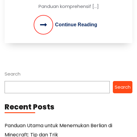
Panduan komprehensif […]
Continue Reading
Search
Search
Recent Posts
Panduan Utama untuk Menemukan Berlian di
Minecraft: Tip dan Trik