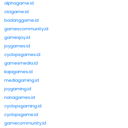
alphagame.id
cicigame.id
badanggame.id
gamescommunity.id
gamesjoy.id
joygames.id
cyclopsgames.id
gamesmedia.id
kajagames.id
mediagaming.id
joygaming.id
nanagames.id
cyclopsgaming.id
cyclopsgame.id
gamecommunity.id