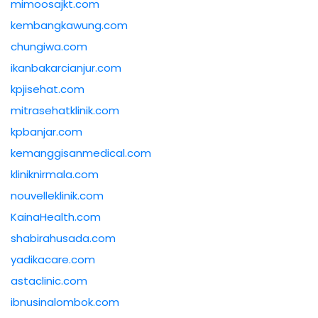
mimoosajkt.com
kembangkawung.com
chungiwa.com
ikanbakarcianjur.com
kpjisehat.com
mitrasehatklinik.com
kpbanjar.com
kemanggisanmedical.com
kliniknirmala.com
nouvelleklinik.com
KainaHealth.com
shabirahusada.com
yadikacare.com
astaclinic.com
ibnusinalombok.com