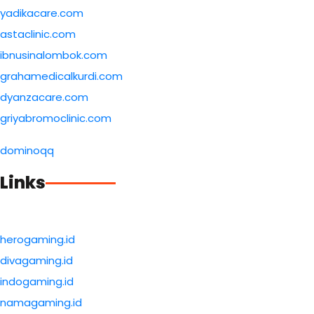
yadikacare.com
astaclinic.com
ibnusinalombok.com
grahamedicalkurdi.com
dyanzacare.com
griyabromoclinic.com
dominoqq
Links
herogaming.id
divagaming.id
indogaming.id
namagaming.id