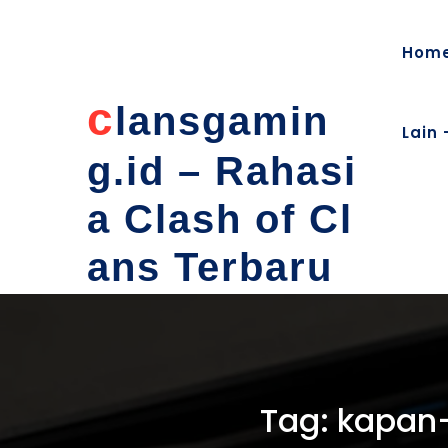
content
Hom
c
lansgamin
Lain 
g.id – Rahasi
a Clash of Cl
ans Terbaru
Tag:
kapan