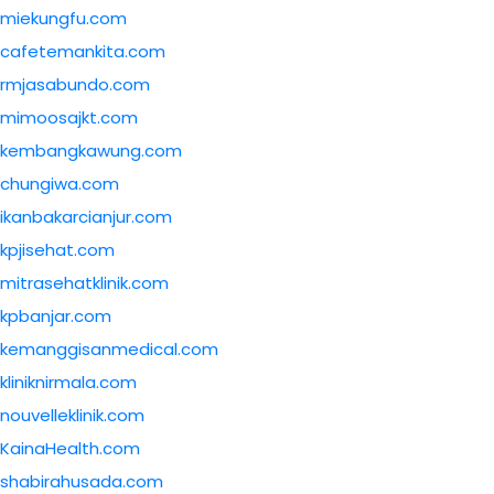
miekungfu.com
cafetemankita.com
rmjasabundo.com
mimoosajkt.com
kembangkawung.com
chungiwa.com
ikanbakarcianjur.com
kpjisehat.com
mitrasehatklinik.com
kpbanjar.com
kemanggisanmedical.com
kliniknirmala.com
nouvelleklinik.com
KainaHealth.com
shabirahusada.com