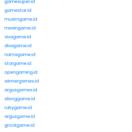
gamesuper.id
gamestar.id
musimgame.id
mesingame.id
vivagame.id
divagame.id
namagame.id
stargame.id
opengaming.id
winnergames.id
argusgames.id
zilonggame.id
rubygame.id
argusgame.id
grockgame.id