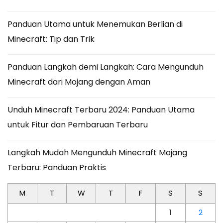
Panduan Utama untuk Menemukan Berlian di
Minecraft: Tip dan Trik
Panduan Langkah demi Langkah: Cara Mengunduh
Minecraft dari Mojang dengan Aman
Unduh Minecraft Terbaru 2024: Panduan Utama
untuk Fitur dan Pembaruan Terbaru
Langkah Mudah Mengunduh Minecraft Mojang
Terbaru: Panduan Praktis
M
T
W
T
F
S
S
1
2