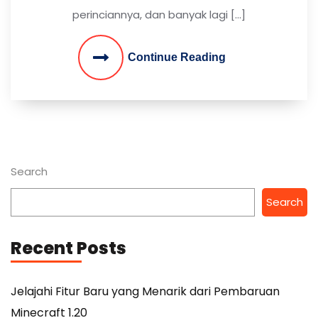
perinciannya, dan banyak lagi […]
Continue Reading
Search
Search
Recent Posts
Jelajahi Fitur Baru yang Menarik dari Pembaruan
Minecraft 1.20