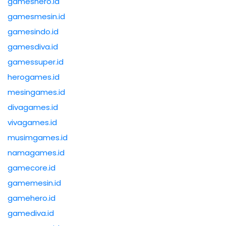
gameshero.id
gamesmesin.id
gamesindo.id
gamesdiva.id
gamessuper.id
herogames.id
mesingames.id
divagames.id
vivagames.id
musimgames.id
namagames.id
gamecore.id
gamemesin.id
gamehero.id
gamediva.id