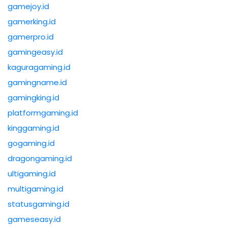
gamejoy.id
gamerking.id
gamerpro.id
gamingeasy.id
kaguragaming.id
gamingname.id
gamingking.id
platformgaming.id
kinggaming.id
gogaming.id
dragongaming.id
ultigaming.id
multigaming.id
statusgaming.id
gameseasy.id