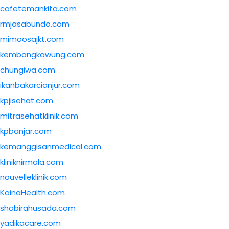
cafetemankita.com
rmjasabundo.com
mimoosajkt.com
kembangkawung.com
chungiwa.com
ikanbakarcianjur.com
kpjisehat.com
mitrasehatklinik.com
kpbanjar.com
kemanggisanmedical.com
kliniknirmala.com
nouvelleklinik.com
KainaHealth.com
shabirahusada.com
yadikacare.com