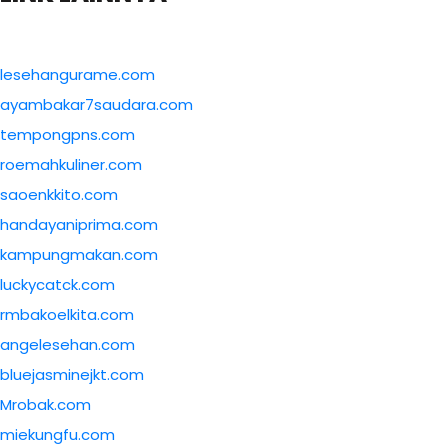
lesehangurame.com
ayambakar7saudara.com
tempongpns.com
roemahkuliner.com
saoenkkito.com
handayaniprima.com
kampungmakan.com
luckycatck.com
rmbakoelkita.com
angelesehan.com
bluejasminejkt.com
Mrobak.com
miekungfu.com