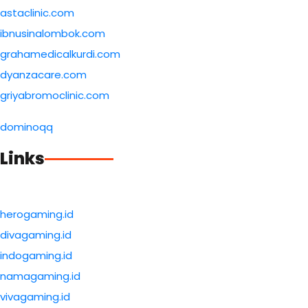
astaclinic.com
ibnusinalombok.com
grahamedicalkurdi.com
dyanzacare.com
griyabromoclinic.com
dominoqq
Links
herogaming.id
divagaming.id
indogaming.id
namagaming.id
vivagaming.id