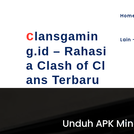
content
Hom
c
lansgamin
Lain 
g.id – Rahasi
a Clash of Cl
ans Terbaru
Unduh APK Mine