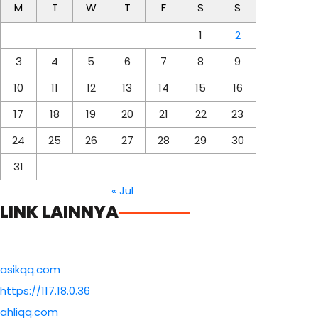
M
T
W
T
F
S
S
1
2
3
4
5
6
7
8
9
10
11
12
13
14
15
16
17
18
19
20
21
22
23
24
25
26
27
28
29
30
31
« Jul
LINK LAINNYA
asikqq.com
https://117.18.0.36
ahliqq.com