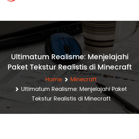
content
c
lansgaming.id – R
ahasia Clash of Cla
Ultimatum Realisme: Menjelajahi
Paket Tekstur Realistis di Minecraft
ns Terbaru
Home
Minecraft
Ultimatum Realisme: Menjelajahi Paket
Tekstur Realistis di Minecraft