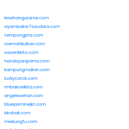
lesehangurame.com
ayambakar7saudara.com
tempongpns.com
roemahkuliner.com
saoenkkito.com
handayaniprima.com
kampungmakan.com
luckycatck.com
rmbakoelkita.com
angelesehan.com
bluejasminejkt.com
Mrobak.com
miekungfu.com