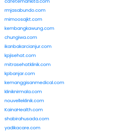
cafetemankita.com
rmjasabundo.com
mimoosajkt.com
kembangkawung.com
chungiwa.com
ikanbakarcianjur.com
kpjisehat.com
mitrasehatklinik.com
kpbanjar.com
kemanggisanmedical.com
kliniknirmala.com
nouvelleklinik.com
KainaHealth.com
shabirahusada.com
yadikacare.com