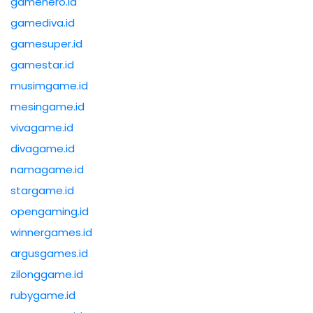
gamehero.id
gamediva.id
gamesuper.id
gamestar.id
musimgame.id
mesingame.id
vivagame.id
divagame.id
namagame.id
stargame.id
opengaming.id
winnergames.id
argusgames.id
zilonggame.id
rubygame.id