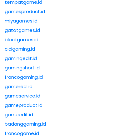
tempatgame.id
gamesproduct.id
miyagames.id
gatotgames.id
blackgames.id
cicigaming.id
gamingedit.id
gamingshort.id
francogaming.id
gamereal.id
gameservice.id
gameproduct.id
gameedit.id
badanggaming.id
francogame.id