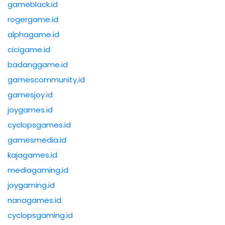
gameblack.id
rogergame.id
alphagame.id
cicigame.id
badanggame.id
gamescommunity.id
gamesjoy.id
joygames.id
cyclopsgames.id
gamesmedia.id
kajagames.id
mediagaming.id
joygaming.id
nanagames.id
cyclopsgaming.id