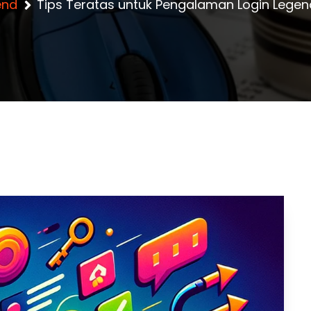
end
Tips Teratas untuk Pengalaman Login Legen