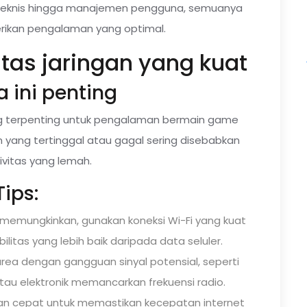
eknis hingga manajemen pengguna, semuanya
rikan pengalaman yang optimal.
vitas jaringan yang kuat
 ini penting
ang terpenting untuk pengalaman bermain game
gin yang tertinggal atau gagal sering disebabkan
ivitas yang lemah.
Tips:
 memungkinkan, gunakan koneksi Wi-Fi yang kuat
itas yang lebih baik daripada data seluler.
 area dengan gangguan sinyal potensial, seperti
 atau elektronik memancarkan frekuensi radio.
tan cepat untuk memastikan kecepatan internet