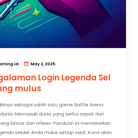
ming.id
May 2, 2025
ngalaman Login Legenda Sel
yang mulus
irinya sebagai salah satu game Battle Arena
 dunia. Memasuki dunia yang serba cepat dari
ang lancar dan efisien. Panduan ini menawarkan
genda seluler Anda mulus setiap saat. Kami akan