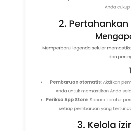
Anda cukup
2. Pertahankan 
Mengapa
Memperbarui legenda seluler memastikan
dan pening
Pembaruan otomatis
: Aktifkan p
Anda untuk memastikan Anda selalu 
Periksa App Store
: Secara teratur pe
setiap pembaruan yang tertunda 
3. Kelola iz