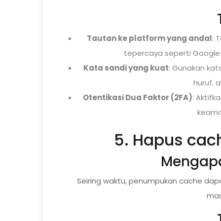
Tautan ke platform yang andal
: 
tepercaya seperti Google 
Kata sandi yang kuat
: Gunakan ka
huruf, 
Otentikasi Dua Faktor (2FA)
: Aktif
keama
5. Hapus cach
Mengapa
Seiring waktu, penumpukan cache da
mas