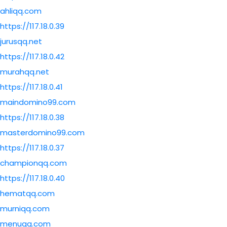
ahliqq.com
https://117.18.0.39
jurusqq.net
https://117.18.0.42
murahqq.net
https://117.18.0.41
maindomino99.com
https://117.18.0.38
masterdomino99.com
https://117.18.0.37
championqq.com
https://117.18.0.40
hematqq.com
murniqq.com
menuqq.com