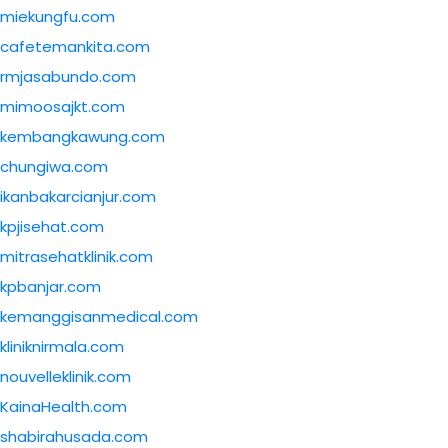
miekungfu.com
cafetemankita.com
rmjasabundo.com
mimoosajkt.com
kembangkawung.com
chungiwa.com
ikanbakarcianjur.com
kpjisehat.com
mitrasehatklinik.com
kpbanjar.com
kemanggisanmedical.com
kliniknirmala.com
nouvelleklinik.com
KainaHealth.com
shabirahusada.com