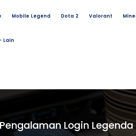
e
Mobile Legend
Dota 2
Valorant
Mine
– Lain
k Pengalaman Login Legenda 