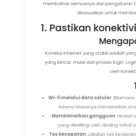
membahas semuanya dari pengaturan t
disesuaikan untuk membe
1. Pastikan konekti
Mengapa
Koneksi internet yang stabil adalah y
yang lancar, mulai dari proses login. Lo
oleh konekt
Wi-fi melalui data seluler
: Bilamana
karena biasanya menawarkan stabil
Meminimalkan gangguan
: Hindari
yang dikelilingi oleh dinding tebal
Tes kecepatan
: Lakukan tes kecepa