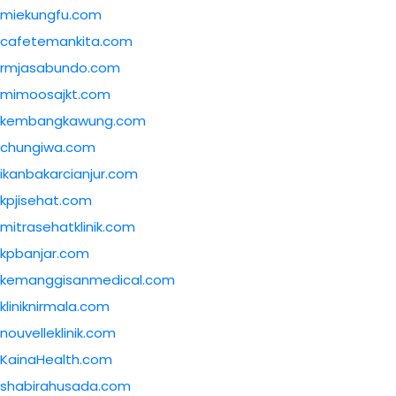
miekungfu.com
cafetemankita.com
rmjasabundo.com
mimoosajkt.com
kembangkawung.com
chungiwa.com
ikanbakarcianjur.com
kpjisehat.com
mitrasehatklinik.com
kpbanjar.com
kemanggisanmedical.com
kliniknirmala.com
nouvelleklinik.com
KainaHealth.com
shabirahusada.com