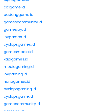
cicigame.id
badanggame.id
gamescommunity.id
gamesjoy.id
joygames.id
cyclopsgames.id
gamesmedia.id
kajagames.id
mediagaming.id
joygaming.id
nanagames.id
cyclopsgaming.id
cyclopsgame.id
gamecommunity.id