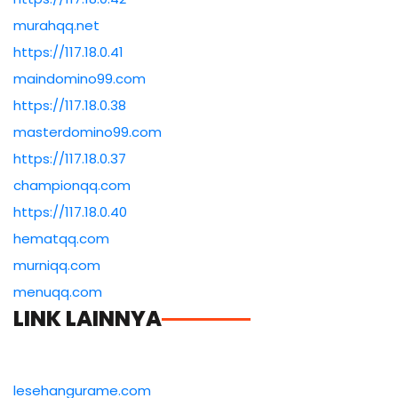
murahqq.net
https://117.18.0.41
maindomino99.com
https://117.18.0.38
masterdomino99.com
https://117.18.0.37
championqq.com
https://117.18.0.40
hematqq.com
murniqq.com
menuqq.com
LINK LAINNYA
lesehangurame.com