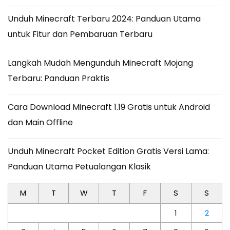
Unduh Minecraft Terbaru 2024: Panduan Utama
untuk Fitur dan Pembaruan Terbaru
Langkah Mudah Mengunduh Minecraft Mojang
Terbaru: Panduan Praktis
Cara Download Minecraft 1.19 Gratis untuk Android
dan Main Offline
Unduh Minecraft Pocket Edition Gratis Versi Lama:
Panduan Utama Petualangan Klasik
M
T
W
T
F
S
S
1
2