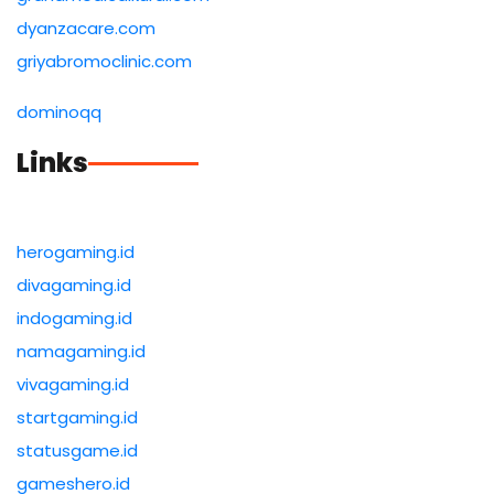
dyanzacare.com
griyabromoclinic.com
dominoqq
Links
herogaming.id
divagaming.id
indogaming.id
namagaming.id
vivagaming.id
startgaming.id
statusgame.id
gameshero.id