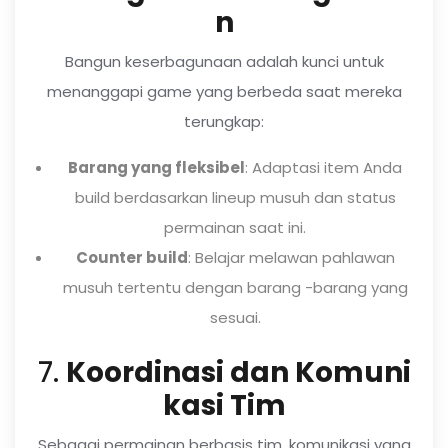
n
Bangun keserbagunaan adalah kunci untuk
menanggapi game yang berbeda saat mereka
terungkap:
Barang yang fleksibel
: Adaptasi item Anda
build berdasarkan lineup musuh dan status
permainan saat ini.
Counter build
: Belajar melawan pahlawan
musuh tertentu dengan barang -barang yang
sesuai.
7.
Koordinasi dan Komuni
kasi Tim
Sebagai permainan berbasis tim, komunikasi yang