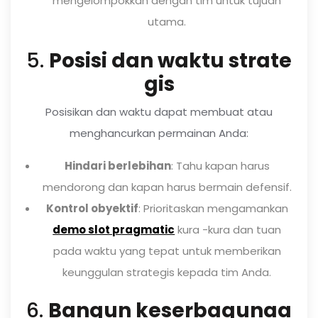
mengelompokkan dengan tim untuk tujuan
utama.
5.
Posisi dan waktu strate
gis
Posisikan dan waktu dapat membuat atau
menghancurkan permainan Anda:
Hindari berlebihan
: Tahu kapan harus
mendorong dan kapan harus bermain defensif.
Kontrol obyektif
: Prioritaskan mengamankan
demo slot pragmatic
kura -kura dan tuan
pada waktu yang tepat untuk memberikan
keunggulan strategis kepada tim Anda.
6.
Bangun keserbagunaa