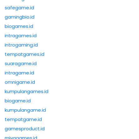
safegame.id
gamingbio.id
biogames.id
intragames.id
introgaming.id
tempatgames.id
suaragame.id
intragame.id
omnigame.id
kumpulangames.id
biogame.id
kumpulangame.id
tempatgame.id
gamesproduct.id
miyagames.id