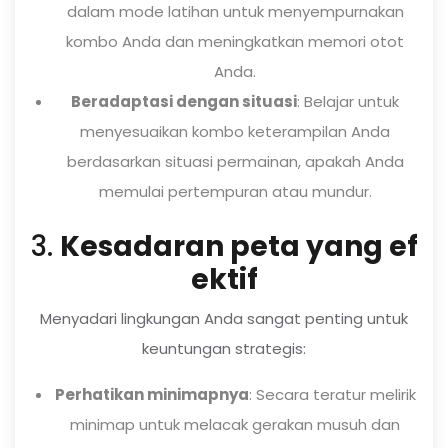
dalam mode latihan untuk menyempurnakan
kombo Anda dan meningkatkan memori otot
Anda.
Beradaptasi dengan situasi
: Belajar untuk
menyesuaikan kombo keterampilan Anda
berdasarkan situasi permainan, apakah Anda
memulai pertempuran atau mundur.
3.
Kesadaran peta yang ef
ektif
Menyadari lingkungan Anda sangat penting untuk
keuntungan strategis:
Perhatikan minimapnya
: Secara teratur melirik
minimap untuk melacak gerakan musuh dan