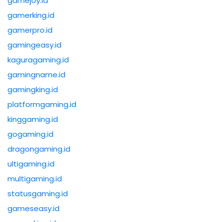
gamejoy.id
gamerking.id
gamerpro.id
gamingeasy.id
kaguragaming.id
gamingname.id
gamingking.id
platformgaming.id
kinggaming.id
gogaming.id
dragongaming.id
ultigaming.id
multigaming.id
statusgaming.id
gameseasy.id