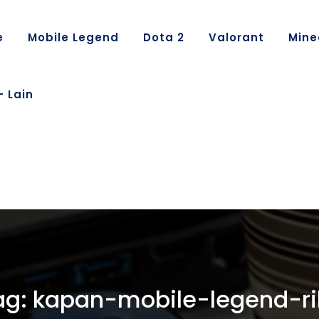
e
Mobile Legend
Dota 2
Valorant
Mine
– Lain
ag:
kapan-mobile-legend-ril