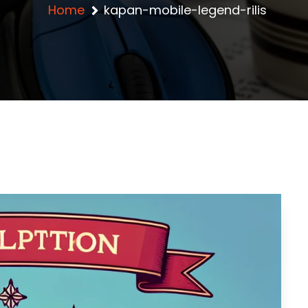
Home
kapan-mobile-legend-rilis