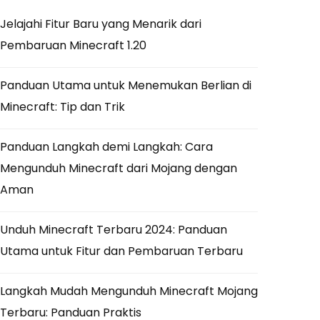
Jelajahi Fitur Baru yang Menarik dari
Pembaruan Minecraft 1.20
Panduan Utama untuk Menemukan Berlian di
Minecraft: Tip dan Trik
Panduan Langkah demi Langkah: Cara
Mengunduh Minecraft dari Mojang dengan
Aman
Unduh Minecraft Terbaru 2024: Panduan
Utama untuk Fitur dan Pembaruan Terbaru
Langkah Mudah Mengunduh Minecraft Mojang
Terbaru: Panduan Praktis