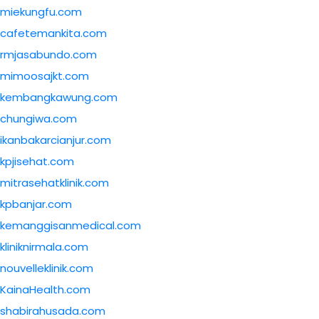
miekungfu.com
cafetemankita.com
rmjasabundo.com
mimoosajkt.com
kembangkawung.com
chungiwa.com
ikanbakarcianjur.com
kpjisehat.com
mitrasehatklinik.com
kpbanjar.com
kemanggisanmedical.com
kliniknirmala.com
nouvelleklinik.com
KainaHealth.com
shabirahusada.com