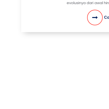
evolusinya dari awal hin
Co