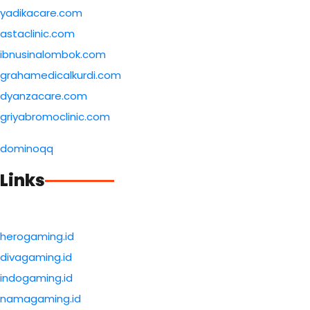
yadikacare.com
astaclinic.com
ibnusinalombok.com
grahamedicalkurdi.com
dyanzacare.com
griyabromoclinic.com
dominoqq
Links
herogaming.id
divagaming.id
indogaming.id
namagaming.id