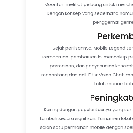
Moonton melihat peluang untuk mengha
Dengan konsep yang sederhana namun 
penggemar genre
Perkemb
Sejak perilisannya, Mobile Legend te
Pembaruan-pembaruan ini mencakup pe
permainan, dan penyesuaian keseim
menantang dan adil. Fitur Voice Chat, 
telah menambah k
Peningkat
Seiring dengan popularitasnya yang se
tumbuh secara signifikan. Turnamen lokal
salah satu permainan mobile dengan scen