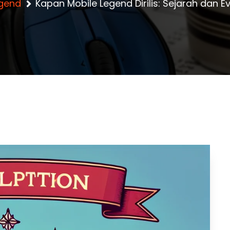
egend
Kapan Mobile Legend Dirilis: Sejarah dan E