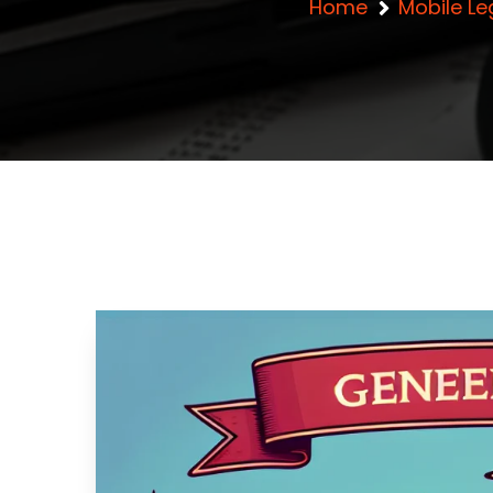
Home
Mobile L