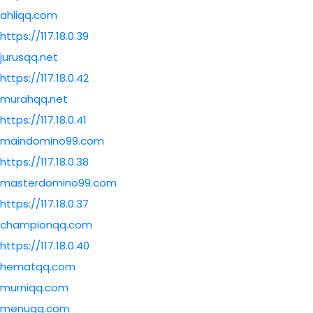
ahliqq.com
https://117.18.0.39
jurusqq.net
https://117.18.0.42
murahqq.net
https://117.18.0.41
maindomino99.com
https://117.18.0.38
masterdomino99.com
https://117.18.0.37
championqq.com
https://117.18.0.40
hematqq.com
murniqq.com
menuqq.com