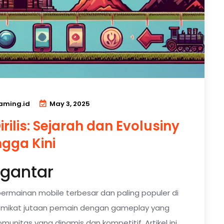
ming.id
May 3, 2025
ilis: Sejarah dan Evolusiny
ngga Kini
gantar
permainan mobile terbesar dan paling populer di
memikat jutaan pemain dengan gameplay yang
unitas yang dinamis dan kompetitif. Artikel ini