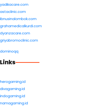
yadikacare.com
astaclinic.com
ibnusinalombok.com
grahamedicalkurdi.com
dyanzacare.com
griyabromoclinic.com
dominoqq
Links
herogaming.id
divagaming.id
indogaming.id
namagaming.id