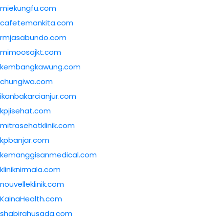
miekungfu.com
cafetemankita.com
rmjasabundo.com
mimoosajkt.com
kembangkawung.com
chungiwa.com
ikanbakarcianjur.com
kpjisehat.com
mitrasehatklinik.com
kpbanjar.com
kemanggisanmedical.com
kliniknirmala.com
nouvelleklinik.com
KainaHealth.com
shabirahusada.com