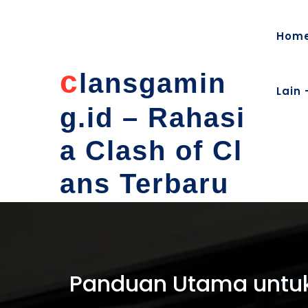
content
Hom
c
lansgamin
Lain 
g.id – Rahasi
a Clash of Cl
ans Terbaru
Panduan Utama untuk