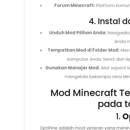
Forum Minecraft:
Platform komuni
4. Instal 
Unduh Mod Pilihan Anda:
Navigasika
Anda m
Tempatkan Mod di Folder Mod:
Men
komputer Anda. Seret dan lep
Gunakan Manajer Mod:
Alat seperti
mengelola beberapa versi Min
Mod Minecraft Te
pada t
1.
O
OptiFine adalah mod veteran yang meningka