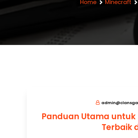
Home
Minecraft
admin@clansga
Panduan Utama untuk
Terbaik 