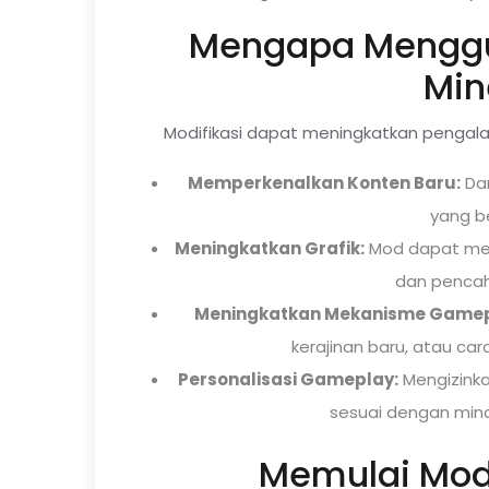
Mengapa Menggun
Min
Modifikasi dapat meningkatkan pengala
Memperkenalkan Konten Baru:
Dar
yang b
Meningkatkan Grafik:
Mod dapat meni
dan pencah
Meningkatkan Mekanisme Gamep
kerajinan baru, atau ca
Personalisasi Gameplay:
Mengizinka
sesuai dengan min
Memulai Modi