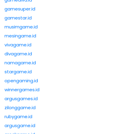
gamesuper.id
gamestar.id
musimgame.id
mesingame.id
vivagame.id
divagame.id
namagame.id
stargame.id
opengaming.id
winnergames.id
argusgames.id
zilonggame.id
rubygame.id
argusgame.id