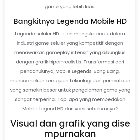
game yang lebih luas.
Bangkitnya Legenda Mobile HD
Legenda seluler HD telah mengukir ceruk dalam
industri game seluler yang kompetitif dengan
menawarkan gameplay intensif yang dibungkus
dengan grafik hiper-realistis. Transformasi dari
pendahulunya, Mobile Legends: Bang Bang,
mencerminkan kemajuan teknologi dan permintaan
yang semakin besar untuk pengalaman game yang
sangat terperinci. Tapi apa yang membedakan
Mobile Legend HD dari versi sebelumnya?
Visual dan grafik yang dise
mpurnakan