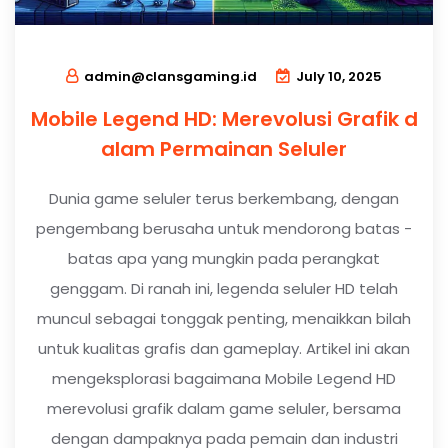
admin@clansgaming.id
July 10, 2025
Mobile Legend HD: Merevolusi Grafik d
alam Permainan Seluler
Dunia game seluler terus berkembang, dengan
pengembang berusaha untuk mendorong batas -
batas apa yang mungkin pada perangkat
genggam. Di ranah ini, legenda seluler HD telah
muncul sebagai tonggak penting, menaikkan bilah
untuk kualitas grafis dan gameplay. Artikel ini akan
mengeksplorasi bagaimana Mobile Legend HD
merevolusi grafik dalam game seluler, bersama
dengan dampaknya pada pemain dan industri