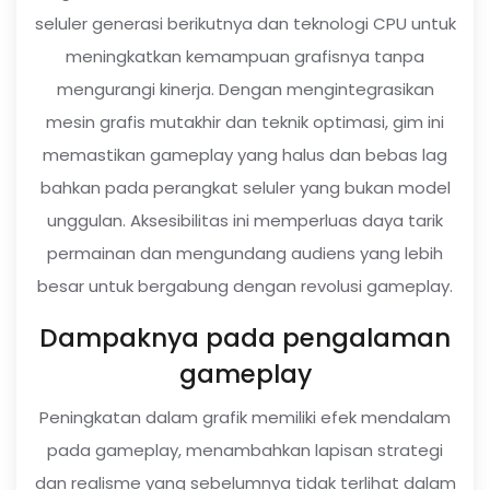
seluler generasi berikutnya dan teknologi CPU untuk
meningkatkan kemampuan grafisnya tanpa
mengurangi kinerja. Dengan mengintegrasikan
mesin grafis mutakhir dan teknik optimasi, gim ini
memastikan gameplay yang halus dan bebas lag
bahkan pada perangkat seluler yang bukan model
unggulan. Aksesibilitas ini memperluas daya tarik
permainan dan mengundang audiens yang lebih
besar untuk bergabung dengan revolusi gameplay.
Dampaknya pada pengalaman
gameplay
Peningkatan dalam grafik memiliki efek mendalam
pada gameplay, menambahkan lapisan strategi
dan realisme yang sebelumnya tidak terlihat dalam