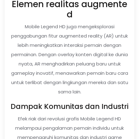
Elemen realitas augmente
d
Mobile Legend HD juga mengeksplorasi
penggabungan fitur augmented reality (AR) untuk
lebih meningkatkan interaksi pemain dengan
permainan. Dengan overlay konten digital ke dunia
nyata, AR menghadirkan peluang baru untuk
gameplay inovatif, menawarkan pemain baru cara
untuk terlibat dengan lingkungan mereka dan satu
sama lain.
Dampak Komunitas dan Industri
Efek riak dari revolusi grafis Mobile Legend HD
melampaui pengalaman pemain individu untuk
mempengaruhi komunitas dan industri game