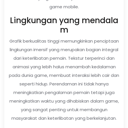
game mobile.
Lingkungan yang mendala
m
Grafik berkualitas tinggi memungkinkan penciptaan
lingkungan imersif yang merupakan bagian integral
dari keterlibatan pemain. Tekstur terperinci dan
animasi yang lebih halus menambah kedalaman
pada dunia game, membuat interaksi lebih cair dan
seperti hidup. Perendaman ini tidak hanya
meningkatkan pengalaman pemain tetapi juga
meningkatkan waktu yang dihabiskan dalam game,
yang sangat penting untuk membangun
masyarakat dan keterlibatan yang berkelanjutan.