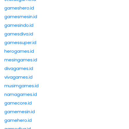
gameshero.id
gamesmesin.id
gamesindo.id
gamesdiva.id
gamessuper.id
herogames.id
mesingames.id
divagames.id
vivagames.id
musimgames.id
namagames.id
gamecore.id
gamemesin.id
gamehero.id
gamediva.id