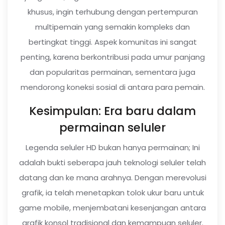
khusus, ingin terhubung dengan pertempuran
multipemain yang semakin kompleks dan
bertingkat tinggi. Aspek komunitas ini sangat
penting, karena berkontribusi pada umur panjang
dan popularitas permainan, sementara juga
mendorong koneksi sosial di antara para pemain.
Kesimpulan: Era baru dalam
permainan seluler
Legenda seluler HD bukan hanya permainan; Ini
adalah bukti seberapa jauh teknologi seluler telah
datang dan ke mana arahnya. Dengan merevolusi
grafik, ia telah menetapkan tolok ukur baru untuk
game mobile, menjembatani kesenjangan antara
grafik konsol tradisional dan kemampuan seluler.