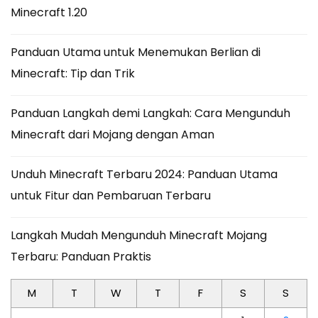
Minecraft 1.20
Panduan Utama untuk Menemukan Berlian di
Minecraft: Tip dan Trik
Panduan Langkah demi Langkah: Cara Mengunduh
Minecraft dari Mojang dengan Aman
Unduh Minecraft Terbaru 2024: Panduan Utama
untuk Fitur dan Pembaruan Terbaru
Langkah Mudah Mengunduh Minecraft Mojang
Terbaru: Panduan Praktis
M
T
W
T
F
S
S