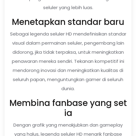
seluler yang lebih luas.
Menetapkan standar baru
Sebagai legenda seluler HD mendefinisikan standar
visual dalam permainan seluler, pengembang lain
didorong, jika tidak terpaksa, untuk meningkatkan
penawaran mereka sendiri. Tekanan kompetitif ini
mendorong inovasi dan meningkatkan kualitas di
seluruh papan, menguntungkan gamer di seluruh
dunia.
Membina fanbase yang set
ia
Dengan grafik yang menakjubkan dan gameplay
yang halus, legenda seluler HD menarik fanbase