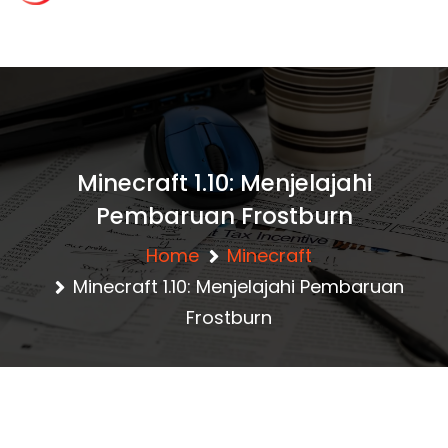
content
c
lansgaming.id – R
ahasia Clash of Cla
Minecraft 1.10: Menjelajahi
Pembaruan Frostburn
ns Terbaru
Home
Minecraft
Minecraft 1.10: Menjelajahi Pembaruan
Frostburn