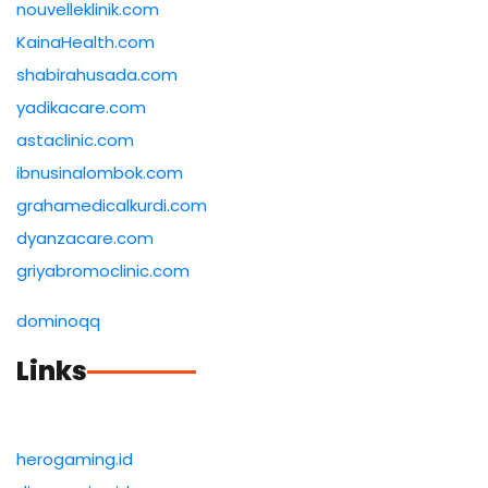
nouvelleklinik.com
KainaHealth.com
shabirahusada.com
yadikacare.com
astaclinic.com
ibnusinalombok.com
grahamedicalkurdi.com
dyanzacare.com
griyabromoclinic.com
dominoqq
Links
herogaming.id