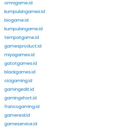
omnigame.id
kumpulangames.id
biogame.id
kumpulangame.id
tempatgame.id
gamesproduct.id
miyagames.id
gatotgames.id
blackgames.id
cicigaming.id
gamingedit.id
gamingshort.id
francogaming.id
gamereal.id
gameservice.id