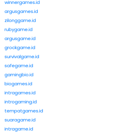
winnergames.id
argusgames.id
zilonggame.id
rubygame.id
argusgame.id
grockgame.id
survivalgame.id
safegame.id
gamingbio.id
biogames.id
intragames.id
introgaming.id
tempatgames.id
suaragame.id
intragame.id