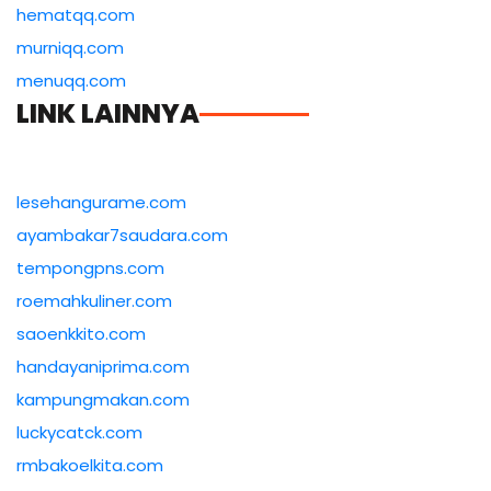
hematqq.com
murniqq.com
menuqq.com
LINK LAINNYA
lesehangurame.com
ayambakar7saudara.com
tempongpns.com
roemahkuliner.com
saoenkkito.com
handayaniprima.com
kampungmakan.com
luckycatck.com
rmbakoelkita.com