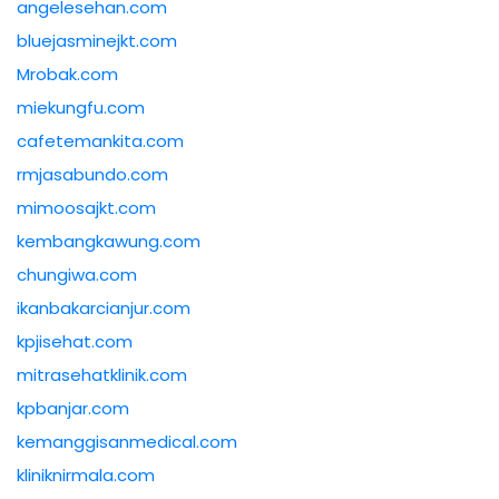
angelesehan.com
bluejasminejkt.com
Mrobak.com
miekungfu.com
cafetemankita.com
rmjasabundo.com
mimoosajkt.com
kembangkawung.com
chungiwa.com
ikanbakarcianjur.com
kpjisehat.com
mitrasehatklinik.com
kpbanjar.com
kemanggisanmedical.com
kliniknirmala.com