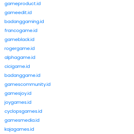
gameproduct.id
gameedit.id
badanggaming.id
francogame.id
gameblack.id
rogergame.id
alphagame.id
cicigame.id
badanggame.id
gamescommunity.id
gamesjoy.id
joygames.id
cyclopsgames.id
gamesmedia.id
kajagames.id