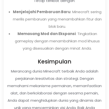
Tetap terlibat dengan:
Menjelajahi Pembaruan Baru
: Minecraft sering
merilis pembaruan yang menambahkan fitur dan
blok baru.
Memasang Mod dan Ekspansi
: Tingkatkan
gameplay dengan menambahkan mod khusus
yang disesuaikan dengan minat Anda.
Kesimpulan
Merancang dunia Minecraft terbaik Anda adalah
perjalanan kreativitas dan strategi. Dengan
memahami mekanisme permainan, memanfaatkan
alat, dan berkolaborasi dengan sesama pemain,
Anda dapat menghidupkan dunia yang dinamis dan
unik yang mencerminkan visi Anda. Baik Anda