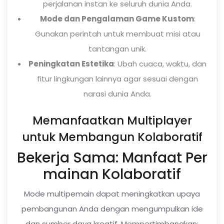
perjalanan instan ke seluruh dunia Anda.
Mode dan Pengalaman Game Kustom
:
Gunakan perintah untuk membuat misi atau
tantangan unik.
Peningkatan Estetika
: Ubah cuaca, waktu, dan
fitur lingkungan lainnya agar sesuai dengan
narasi dunia Anda.
Memanfaatkan Multiplayer
untuk Membangun Kolaboratif
Bekerja Sama: Manfaat Per
mainan Kolaboratif
Mode multipemain dapat meningkatkan upaya
pembangunan Anda dengan mengumpulkan ide
dan sumber daya kreatif. Mempertimbangkan: