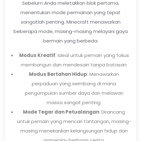
Sebelum Anda meletakkan blok pertama,
menentukan mode permainan yang tepat
sangatlah penting. Minecraft menawarkan
beberapa mode, masing-masing melayani gaya
bermain yang berbeda:
Modus Kreatif
: Ideal untuk pemain yang fokus
membangun dan mendesain tanpa batasan.
Modus Bertahan Hidup
: Menawarkan
perpaduan yang seimbang di mana
pengumpulan sumber daya dan melawan
massa sangat penting.
Mode Tegar dan Petualangan
: Dirancang
untuk pemain yang mencari tantangan, masing-
masing menekankan kelangsungan hidup dan
gameplay berbasis cerita.