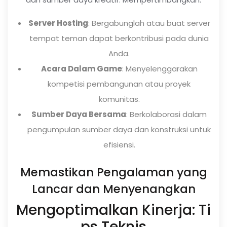
Server Hosting
: Bergabunglah atau buat server
tempat teman dapat berkontribusi pada dunia
Anda.
Acara Dalam Game
: Menyelenggarakan
kompetisi pembangunan atau proyek
komunitas.
Sumber Daya Bersama
: Berkolaborasi dalam
pengumpulan sumber daya dan konstruksi untuk
efisiensi.
Memastikan Pengalaman yang
Lancar dan Menyenangkan
Mengoptimalkan Kinerja: Ti
ps Teknis