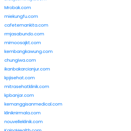
Mrobak.com
miekungfu.com
cafetemankita.com
rmjasabundo.com
mimoosajkt.com
kembangkawung.com
chungiwa.com
ikanbakarcianjur.com
kpjisehat.com
mitrasehatklinik.com
kpbanjar.com
kemanggisanmedical.com
kliniknirmala.com
nouvelleklinik.com
KainaHealth.com