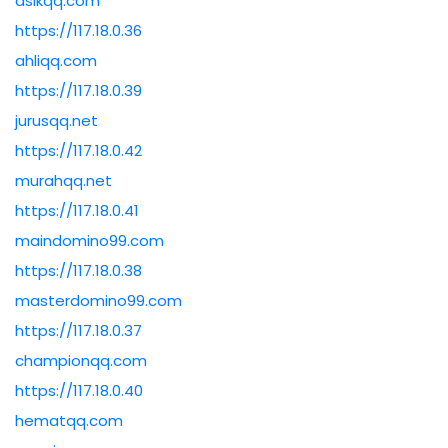
asikqq.com
https://117.18.0.36
ahliqq.com
https://117.18.0.39
jurusqq.net
https://117.18.0.42
murahqq.net
https://117.18.0.41
maindomino99.com
https://117.18.0.38
masterdomino99.com
https://117.18.0.37
championqq.com
https://117.18.0.40
hematqq.com