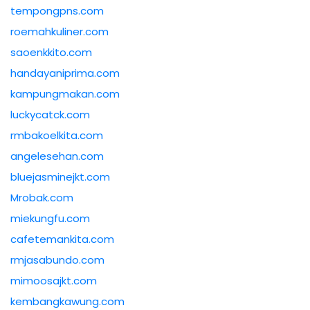
tempongpns.com
roemahkuliner.com
saoenkkito.com
handayaniprima.com
kampungmakan.com
luckycatck.com
rmbakoelkita.com
angelesehan.com
bluejasminejkt.com
Mrobak.com
miekungfu.com
cafetemankita.com
rmjasabundo.com
mimoosajkt.com
kembangkawung.com