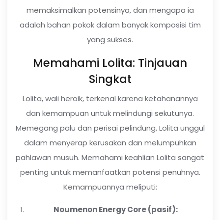
memaksimalkan potensinya, dan mengapa ia
adalah bahan pokok dalam banyak komposisi tim
yang sukses.
Memahami Lolita: Tinjauan
Singkat
Lolita, wali heroik, terkenal karena ketahanannya
dan kemampuan untuk melindungi sekutunya.
Memegang palu dan perisai pelindung, Lolita unggul
dalam menyerap kerusakan dan melumpuhkan
pahlawan musuh. Memahami keahlian Lolita sangat
penting untuk memanfaatkan potensi penuhnya.
Kemampuannya meliputi:
Noumenon Energy Core (pasif):