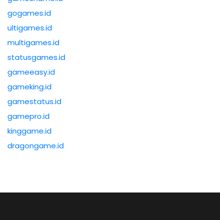
gogames.id
ultigames.id
multigames.id
statusgames.id
gameeasy.id
gameking.id
gamestatus.id
gamepro.id
kinggame.id
dragongame.id