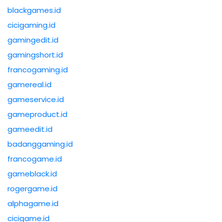
blackgames.id
cicigaming.id
gamingedit.id
gamingshort.id
francogaming.id
gamereal.id
gameservice.id
gameproduct.id
gameedit.id
badanggaming.id
francogame.id
gameblack.id
rogergame.id
alphagame.id
cicigame.id