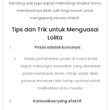
benteng wali juga dapat melindungi struktur kunci,
membuatnya lebih sulit bagi musuh untuk
mengepung secara efektif.
Tips dan Trik untuk Menguasai
Lolita
Posisi adalah kuncinya:
Selalu pertahankan posisi di mana Anda
dapat mencegat kerusakan yang diarahkan
pada membawa Anda. Tetap sadar akan
potensi ancaman dan tetap optimal untuk
melibatkan atau mundur.
Komunikasi yang efektif: