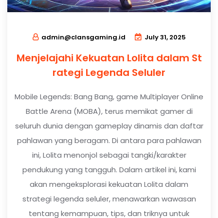
admin@clansgaming.id
July 31, 2025
Menjelajahi Kekuatan Lolita dalam St
rategi Legenda Seluler
Mobile Legends: Bang Bang, game Multiplayer Online
Battle Arena (MOBA), terus memikat gamer di
seluruh dunia dengan gameplay dinamis dan daftar
pahlawan yang beragam. Di antara para pahlawan
ini, Lolita menonjol sebagai tangki/karakter
pendukung yang tangguh. Dalam artikel ini, kami
akan mengeksplorasi kekuatan Lolita dalam
strategi legenda seluler, menawarkan wawasan
tentang kemampuan, tips, dan triknya untuk