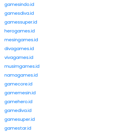
gamesindo.id
gamesdiva.id
gamessuper.id
herogames.id
mesingames.id
divagames.id
vivagames.id
musimgames.id
namagames.id
gamecore.id
gamemesin.id
gamehero.id
gamediva.id
gamesuper.id
gamestar.id