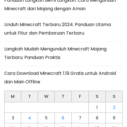
Panduan Langkah demi Langkah: Cara Mengunduh
Minecraft dari Mojang dengan Aman
Unduh Minecraft Terbaru 2024: Panduan Utama
untuk Fitur dan Pembaruan Terbaru
Langkah Mudah Mengunduh Minecraft Mojang
Terbaru: Panduan Praktis
Cara Download Minecraft 1.19 Gratis untuk Android
dan Main Offline
M
T
W
T
F
S
S
1
2
3
4
5
6
7
8
9