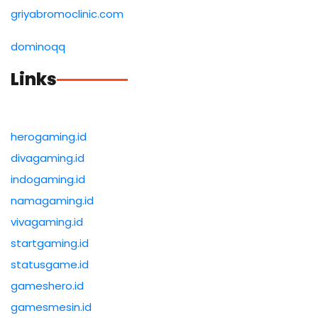
griyabromoclinic.com
dominoqq
Links
herogaming.id
divagaming.id
indogaming.id
namagaming.id
vivagaming.id
startgaming.id
statusgame.id
gameshero.id
gamesmesin.id