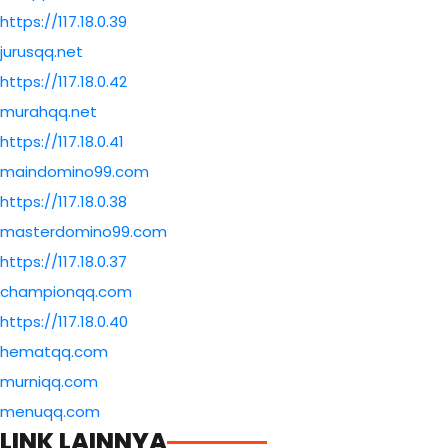
https://117.18.0.39
jurusqq.net
https://117.18.0.42
murahqq.net
https://117.18.0.41
maindomino99.com
https://117.18.0.38
masterdomino99.com
https://117.18.0.37
championqq.com
https://117.18.0.40
hematqq.com
murniqq.com
menuqq.com
LINK LAINNYA