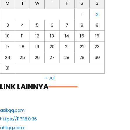
M
T
W
T
F
S
S
1
2
3
4
5
6
7
8
9
10
11
12
13
14
15
16
17
18
19
20
21
22
23
24
25
26
27
28
29
30
31
« Jul
LINK LAINNYA
asikqq.com
https://117.18.0.36
ahliqq.com