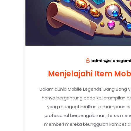
admin@clansgami
Menjelajahi Item Mob
Dalam dunia Mobile Legends: Bang Bang 
hanya bergantung pada keterampilan p
yang mengoptimalkan kemampuan hero
profesional berpengalaman, terus me
memberi mereka keunggulan kompetitif.