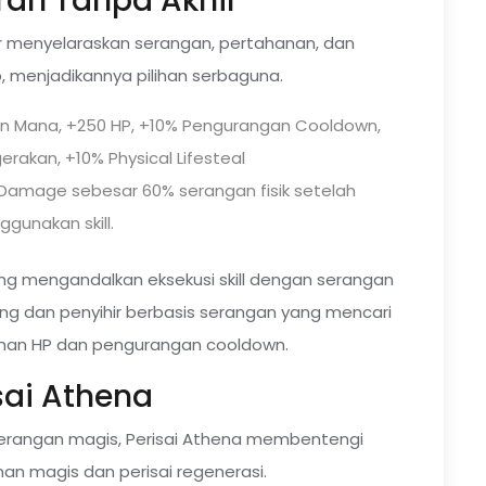
ran Tanpa Akhir
r menyelaraskan serangan, pertahanan, dan
menjadikannya pilihan serbaguna.
gen Mana, +250 HP, +10% Pengurangan Cooldown,
rakan, +10% Physical Lifesteal
 Damage sebesar 60% serangan fisik setelah
gunakan skill.
yang mengandalkan eksekusi skill dengan serangan
ung dan penyihir berbasis serangan yang mencari
ahan HP dan pengurangan cooldown.
isai Athena
serangan magis, Perisai Athena membentengi
n magis dan perisai regenerasi.