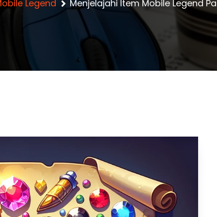
obile Legend
Menjelajahi Item Mobile Legend Pa