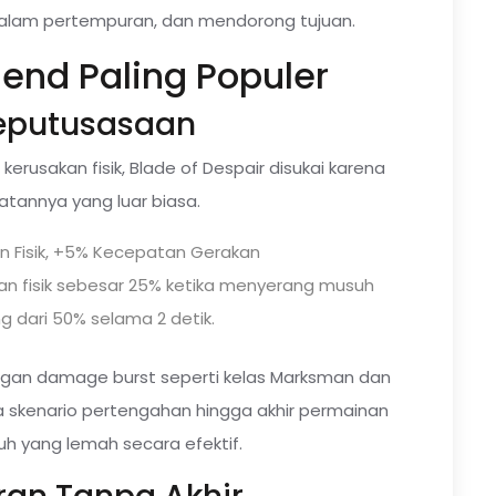
dalam pertempuran, dan mendorong tujuan.
end Paling Populer
 Keputusasaan
kerusakan fisik, Blade of Despair disukai karena
atannya yang luar biasa.
an Fisik, +5% Kecepatan Gerakan
an fisik sebesar 25% ketika menyerang musuh
g dari 50% selama 2 detik.
engan damage burst seperti kelas Marksman dan
a skenario pertengahan hingga akhir permainan
h yang lemah secara efektif.