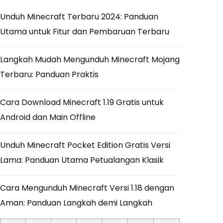
Unduh Minecraft Terbaru 2024: Panduan
Utama untuk Fitur dan Pembaruan Terbaru
Langkah Mudah Mengunduh Minecraft Mojang
Terbaru: Panduan Praktis
Cara Download Minecraft 1.19 Gratis untuk
Android dan Main Offline
Unduh Minecraft Pocket Edition Gratis Versi
Lama: Panduan Utama Petualangan Klasik
Cara Mengunduh Minecraft Versi 1.18 dengan
Aman: Panduan Langkah demi Langkah