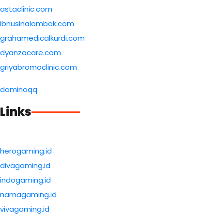
astaclinic.com
ibnusinalombok.com
grahamedicalkurdi.com
dyanzacare.com
griyabromoclinic.com
dominoqq
Links
herogaming.id
divagaming.id
indogaming.id
namagaming.id
vivagaming.id