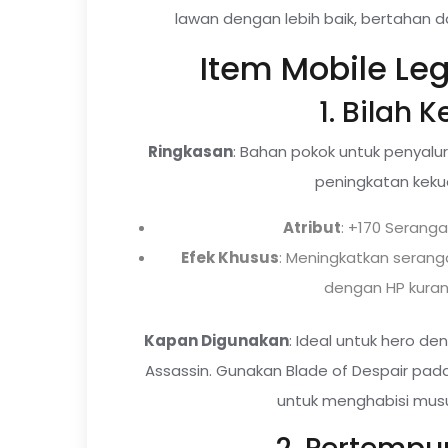
lawan dengan lebih baik, bertahan 
Item Mobile Leg
1. Bilah
Ringkasan
: Bahan pokok untuk penyalur 
peningkatan keku
Atribut
: +170 Serang
Efek Khusus
: Meningkatkan serang
dengan HP kuran
Kapan Digunakan
: Ideal untuk hero d
Assassin. Gunakan Blade of Despair pad
untuk menghabisi musu