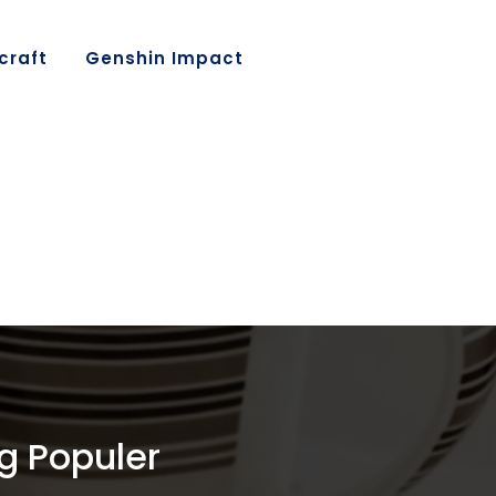
craft
Genshin Impact
g Populer