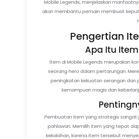
Mobile Legends, menjelaskan manfaatnya
akan membantu pemain membuat keputu
Pengertian It
Apa Itu Ite
Item di Mobile Legends merupakan k
seorang hero dalam pertarungan. Mere
peningkatan kekuatan serangan dan 
kemampuan magis dan keberlanju
Pentingn
Pembuatan item yang strategis sangat 
pahlawan. Memilih item yang tepat d
kekalahan, karena item tersebut men