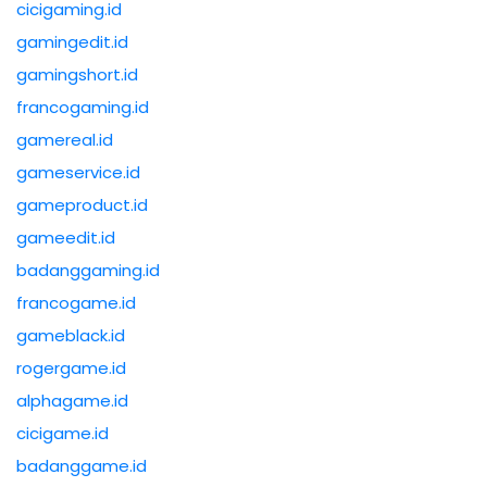
cicigaming.id
gamingedit.id
gamingshort.id
francogaming.id
gamereal.id
gameservice.id
gameproduct.id
gameedit.id
badanggaming.id
francogame.id
gameblack.id
rogergame.id
alphagame.id
cicigame.id
badanggame.id