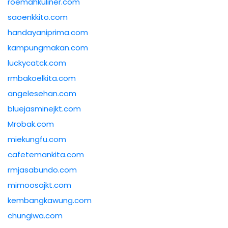
roemahkuliner.com
saoenkkito.com
handayaniprima.com
kampungmakan.com
luckycatck.com
rmbakoelkita.com
angelesehan.com
bluejasminejkt.com
Mrobak.com
miekungfu.com
cafetemankita.com
rmjasabundo.com
mimoosajkt.com
kembangkawung.com
chungiwa.com