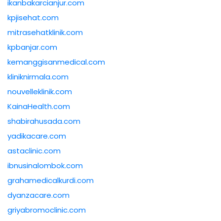
ikanbakarcianjur.com
kpjisehat.com
mitrasehatklinik.com
kpbanjar.com
kemanggisanmedical.com
kliniknirmala.com
nouvelleklinik.com
KainaHealth.com
shabirahusada.com
yadikacare.com
astaclinic.com
ibnusinalombok.com
grahamedicalkurdi.com
dyanzacare.com
griyabromoclinic.com