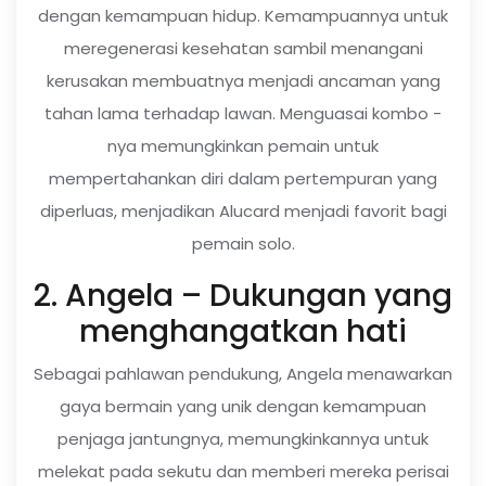
dengan kemampuan hidup. Kemampuannya untuk
meregenerasi kesehatan sambil menangani
kerusakan membuatnya menjadi ancaman yang
tahan lama terhadap lawan. Menguasai kombo -
nya memungkinkan pemain untuk
mempertahankan diri dalam pertempuran yang
diperluas, menjadikan Alucard menjadi favorit bagi
pemain solo.
2. Angela – Dukungan yang
menghangatkan hati
Sebagai pahlawan pendukung, Angela menawarkan
gaya bermain yang unik dengan kemampuan
penjaga jantungnya, memungkinkannya untuk
melekat pada sekutu dan memberi mereka perisai