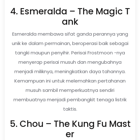
4. Esmeralda – The Magic T
ank
Esmeralda membawa sifat ganda perannya yang
unik ke dalam permainan, beroperasi baik sebagai
tangki maupun penyihir. Perisai Frostmoon -nya
menyerap perisai musuh dan mengubahnya
menjadi miliknya, meningkatkan daya tahannya.
Kemampuan ini untuk melemahkan pertahanan
musuh sambil memperkuatnya sendiri
membuatnya menjadi pembangkit tenaga listrik
taktis.
5. Chou – The Kung Fu Mast
er