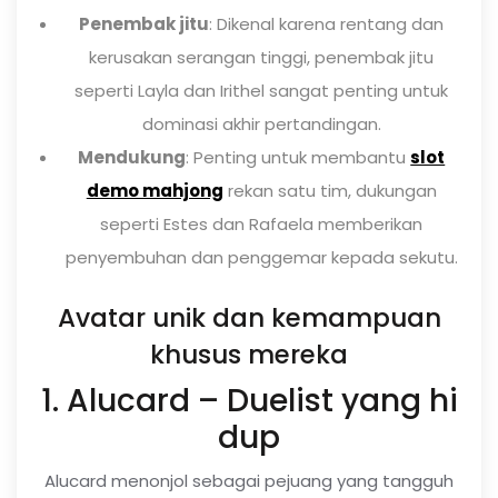
Penembak jitu
: Dikenal karena rentang dan
kerusakan serangan tinggi, penembak jitu
seperti Layla dan Irithel sangat penting untuk
dominasi akhir pertandingan.
Mendukung
: Penting untuk membantu
slot
demo mahjong
rekan satu tim, dukungan
seperti Estes dan Rafaela memberikan
penyembuhan dan penggemar kepada sekutu.
Avatar unik dan kemampuan
khusus mereka
1. Alucard – Duelist yang hi
dup
Alucard menonjol sebagai pejuang yang tangguh