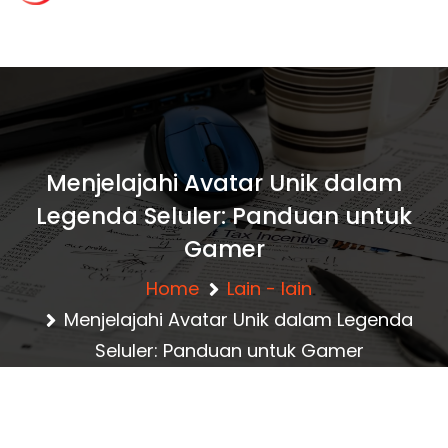
content
c
lansgaming.id – R
ahasia Clash of Cla
Menjelajahi Avatar Unik dalam
Legenda Seluler: Panduan untuk
ns Terbaru
Gamer
Home
Lain - lain
Menjelajahi Avatar Unik dalam Legenda
Seluler: Panduan untuk Gamer