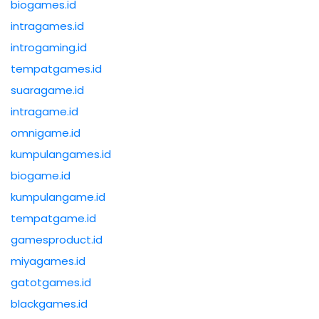
biogames.id
intragames.id
introgaming.id
tempatgames.id
suaragame.id
intragame.id
omnigame.id
kumpulangames.id
biogame.id
kumpulangame.id
tempatgame.id
gamesproduct.id
miyagames.id
gatotgames.id
blackgames.id