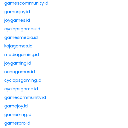
gamescommunity.id
gamesjoy.id
joygames.id
cyclopsgames.id
gamesmedia.id
kajagames.id
mediagaming.id
joygaming.id
nanagames.id
cyclopsgaming.id
cyclopsgame.id
gamecommunity.id
gamejoy.id
gamerking.id
gamerpro.id