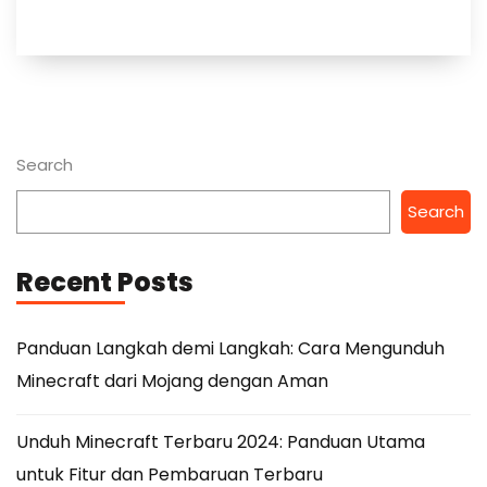
Search
Search
Recent Posts
Panduan Langkah demi Langkah: Cara Mengunduh
Minecraft dari Mojang dengan Aman
Unduh Minecraft Terbaru 2024: Panduan Utama
untuk Fitur dan Pembaruan Terbaru