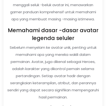
menggali seluk -beluk avatar ini, menawarkan
gamer panduan komprehensif untuk memahami
apa yang membuat masing -masing istimewa.
Memahami dasar -dasar avatar
legenda seluler
Sebelum menyelam ke avatar unik, penting untuk
memahami apa yang mereka wakili dalam
permainan. Avatar, juga dikenal sebagai Heroes,
adalah karakter yang dikontrol pemain selama
pertandingan. Setiap avatar hadir dengan
serangkaian keterampilan, atribut, dan perannya
sendiri yang dapat secara signifikan mempengaruhi
hasil permainan.