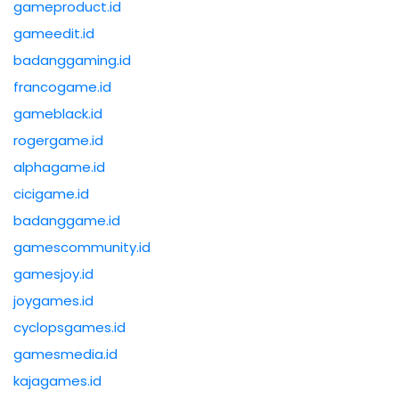
gameproduct.id
gameedit.id
badanggaming.id
francogame.id
gameblack.id
rogergame.id
alphagame.id
cicigame.id
badanggame.id
gamescommunity.id
gamesjoy.id
joygames.id
cyclopsgames.id
gamesmedia.id
kajagames.id