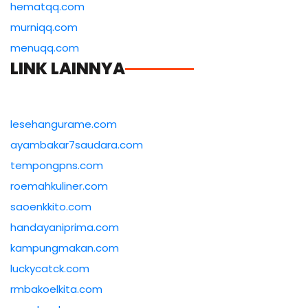
hematqq.com
murniqq.com
menuqq.com
LINK LAINNYA
lesehangurame.com
ayambakar7saudara.com
tempongpns.com
roemahkuliner.com
saoenkkito.com
handayaniprima.com
kampungmakan.com
luckycatck.com
rmbakoelkita.com