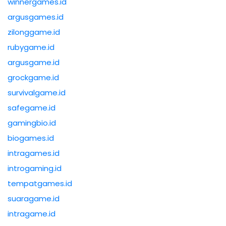
winnergames.id
argusgames.id
zilonggame.id
rubygame.id
argusgame.id
grockgame.id
survivalgame.id
safegame.id
gamingbio.id
biogames.id
intragames.id
introgaming.id
tempatgames.id
suaragame.id
intragame.id