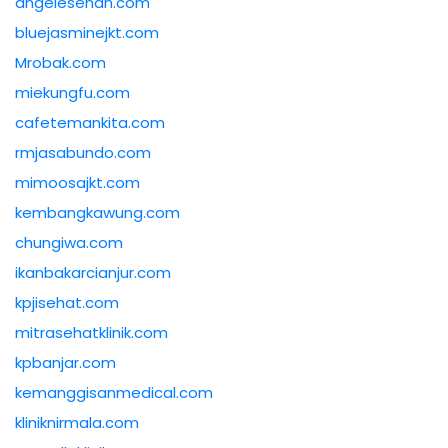
angelesehan.com
bluejasminejkt.com
Mrobak.com
miekungfu.com
cafetemankita.com
rmjasabundo.com
mimoosajkt.com
kembangkawung.com
chungiwa.com
ikanbakarcianjur.com
kpjisehat.com
mitrasehatklinik.com
kpbanjar.com
kemanggisanmedical.com
kliniknirmala.com