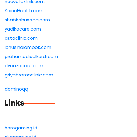
nouvelleklinik.com
KainaHealth.com
shabirahusada.com
yadikacare.com
astaclinic.com
ibnusinalombok.com
grahamedicalkurdi.com
dyanzacare.com
griyabromoclinic.com
dominoqq
Links
herogaming.id
divagaming.id