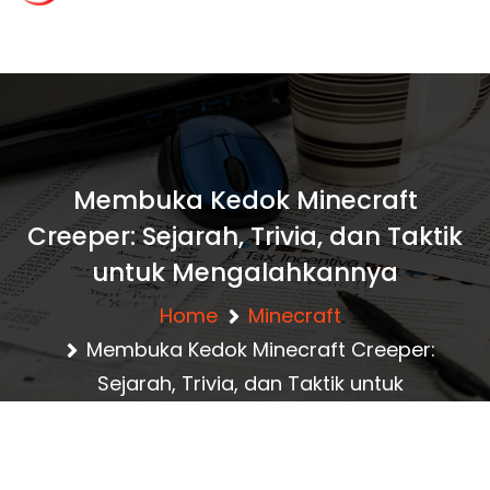
content
c
lansgaming.id – R
ahasia Clash of Cla
Membuka Kedok Minecraft
Creeper: Sejarah, Trivia, dan Taktik
ns Terbaru
untuk Mengalahkannya
Home
Minecraft
Membuka Kedok Minecraft Creeper:
Sejarah, Trivia, dan Taktik untuk
Mengalahkannya