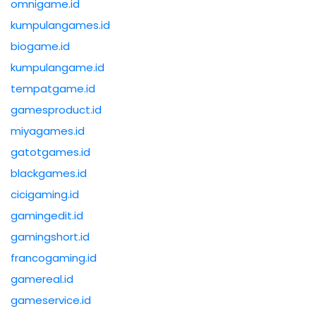
omnigame.id
kumpulangames.id
biogame.id
kumpulangame.id
tempatgame.id
gamesproduct.id
miyagames.id
gatotgames.id
blackgames.id
cicigaming.id
gamingedit.id
gamingshort.id
francogaming.id
gamereal.id
gameservice.id