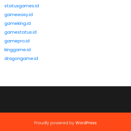
statusgames.id
gameeasy.id
gameking.id
gamestatus.id
gamepro.id
kinggame.id
dragongame.id
Proudly powered by
WordPress