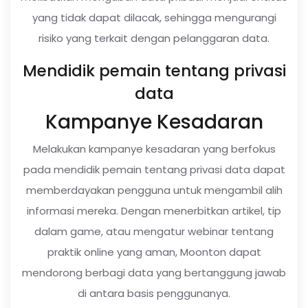
yang tidak dapat dilacak, sehingga mengurangi
risiko yang terkait dengan pelanggaran data.
Mendidik pemain tentang privasi
data
Kampanye Kesadaran
Melakukan kampanye kesadaran yang berfokus
pada mendidik pemain tentang privasi data dapat
memberdayakan pengguna untuk mengambil alih
informasi mereka. Dengan menerbitkan artikel, tip
dalam game, atau mengatur webinar tentang
praktik online yang aman, Moonton dapat
mendorong berbagi data yang bertanggung jawab
di antara basis penggunanya.