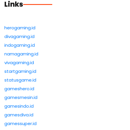
Links
herogaming.id
divagaming.id
indogaming.id
namagaming.id
vivagaming.id
startgaming.id
statusgame.id
gameshero.id
gamesmesin.id
gamesindo.id
gamesdiva.id
gamessuper.id