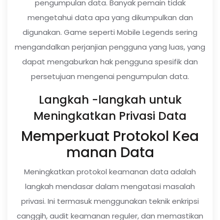
pengumpulan data. Banyak pemain tidak
mengetahui data apa yang dikumpulkan dan
digunakan. Game seperti Mobile Legends sering
mengandalkan perjanjian pengguna yang luas, yang
dapat mengaburkan hak pengguna spesifik dan
persetujuan mengenai pengumpulan data.
Langkah -langkah untuk
Meningkatkan Privasi Data
Memperkuat Protokol Kea
manan Data
Meningkatkan protokol keamanan data adalah
langkah mendasar dalam mengatasi masalah
privasi. Ini termasuk menggunakan teknik enkripsi
canggih, audit keamanan reguler, dan memastikan