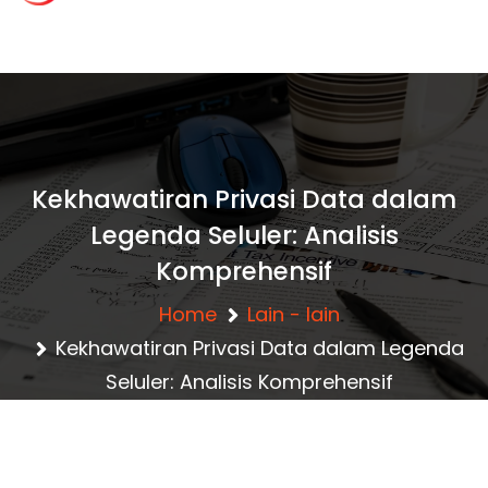
content
c
lansgaming.id – R
ahasia Clash of Cla
Kekhawatiran Privasi Data dalam
Legenda Seluler: Analisis
ns Terbaru
Komprehensif
Home
Lain - lain
Kekhawatiran Privasi Data dalam Legenda
Seluler: Analisis Komprehensif