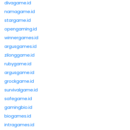
divagame.id
namagame.id
stargame.id
opengaming.id
winnergames.id
argusgames.id
zilonggame.id
rubygame.id
argusgame.id
grockgame.id
survivalgame.id
safegame.id
gamingbio.id
biogames.id
intragames.id