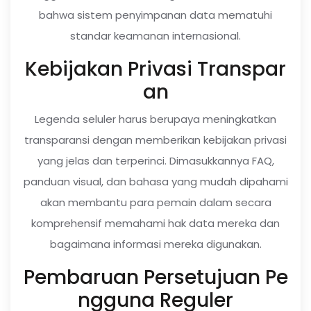
bahwa sistem penyimpanan data mematuhi
standar keamanan internasional.
Kebijakan Privasi Transpar
an
Legenda seluler harus berupaya meningkatkan
transparansi dengan memberikan kebijakan privasi
yang jelas dan terperinci. Dimasukkannya FAQ,
panduan visual, dan bahasa yang mudah dipahami
akan membantu para pemain dalam secara
komprehensif memahami hak data mereka dan
bagaimana informasi mereka digunakan.
Pembaruan Persetujuan Pe
ngguna Reguler