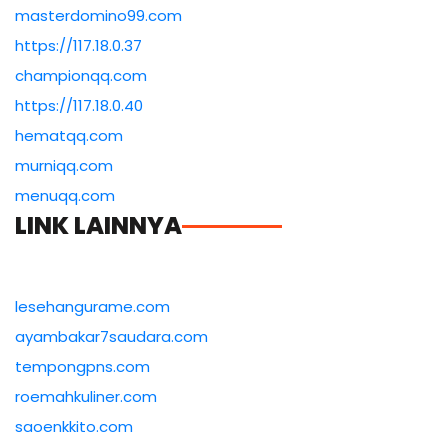
masterdomino99.com
https://117.18.0.37
championqq.com
https://117.18.0.40
hematqq.com
murniqq.com
menuqq.com
LINK LAINNYA
lesehangurame.com
ayambakar7saudara.com
tempongpns.com
roemahkuliner.com
saoenkkito.com