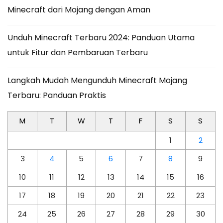
Minecraft dari Mojang dengan Aman
Unduh Minecraft Terbaru 2024: Panduan Utama
untuk Fitur dan Pembaruan Terbaru
Langkah Mudah Mengunduh Minecraft Mojang
Terbaru: Panduan Praktis
M
T
W
T
F
S
S
1
2
3
4
5
6
7
8
9
10
11
12
13
14
15
16
17
18
19
20
21
22
23
24
25
26
27
28
29
30