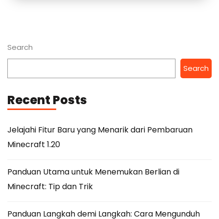
Search
Search
Recent Posts
Jelajahi Fitur Baru yang Menarik dari Pembaruan
Minecraft 1.20
Panduan Utama untuk Menemukan Berlian di
Minecraft: Tip dan Trik
Panduan Langkah demi Langkah: Cara Mengunduh