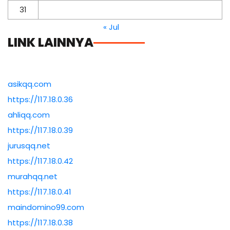
31
« Jul
LINK LAINNYA
asikqq.com
https://117.18.0.36
ahliqq.com
https://117.18.0.39
jurusqq.net
https://117.18.0.42
murahqq.net
https://117.18.0.41
maindomino99.com
https://117.18.0.38