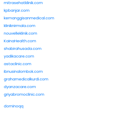
mitrasehatklinik.com
kpbanjar.com
kemanggisanmedical.com
kliniknirmala.com
nouvelleklinik.com
KainaHealth.com
shabirahusada.com
yadikacare.com
astaclinic.com
ibnusinalombok.com
grahamedicalkurdi.com
dyanzacare.com
griyabromoclinic.com
dominoqq