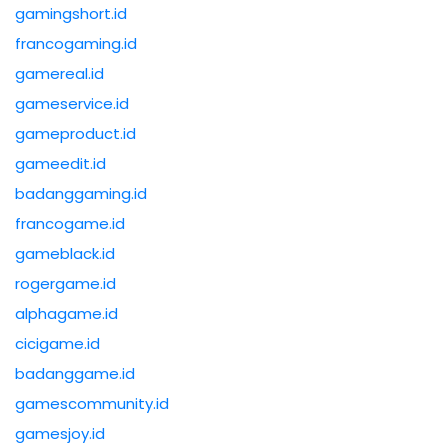
gamingshort.id
francogaming.id
gamereal.id
gameservice.id
gameproduct.id
gameedit.id
badanggaming.id
francogame.id
gameblack.id
rogergame.id
alphagame.id
cicigame.id
badanggame.id
gamescommunity.id
gamesjoy.id