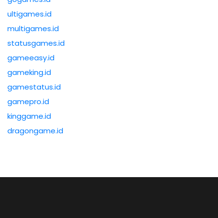
ultigames.id
multigames.id
statusgames.id
gameeasy.id
gameking.id
gamestatus.id
gamepro.id
kinggame.id
dragongame.id