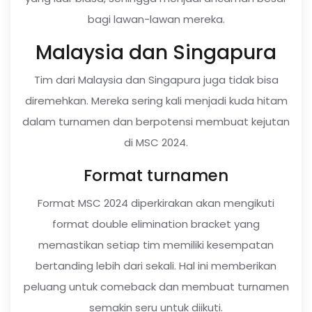
bagi lawan-lawan mereka.
Malaysia dan Singapura
Tim dari Malaysia dan Singapura juga tidak bisa
diremehkan. Mereka sering kali menjadi kuda hitam
dalam turnamen dan berpotensi membuat kejutan
di MSC 2024.
Format turnamen
Format MSC 2024 diperkirakan akan mengikuti
format double elimination bracket yang
memastikan setiap tim memiliki kesempatan
bertanding lebih dari sekali. Hal ini memberikan
peluang untuk comeback dan membuat turnamen
semakin seru untuk diikuti.