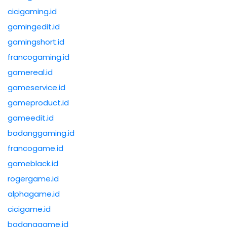
cicigaming.id
gamingedit.id
gamingshort.id
francogaming.id
gamereal.id
gameservice.id
gameproduct.id
gameedit.id
badanggaming.id
francogame.id
gameblack.id
rogergame.id
alphagame.id
cicigame.id
badanggame.id