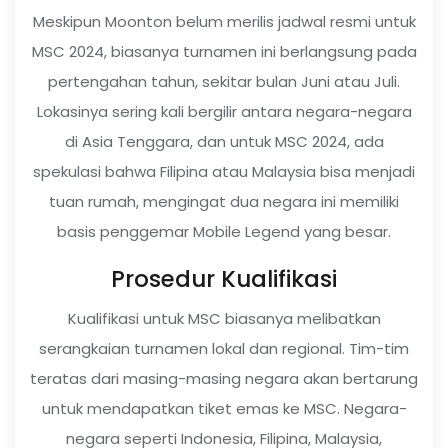
Meskipun Moonton belum merilis jadwal resmi untuk
MSC 2024, biasanya turnamen ini berlangsung pada
pertengahan tahun, sekitar bulan Juni atau Juli.
Lokasinya sering kali bergilir antara negara-negara
di Asia Tenggara, dan untuk MSC 2024, ada
spekulasi bahwa Filipina atau Malaysia bisa menjadi
tuan rumah, mengingat dua negara ini memiliki
basis penggemar Mobile Legend yang besar.
Prosedur Kualifikasi
Kualifikasi untuk MSC biasanya melibatkan
serangkaian turnamen lokal dan regional. Tim-tim
teratas dari masing-masing negara akan bertarung
untuk mendapatkan tiket emas ke MSC. Negara-
negara seperti Indonesia, Filipina, Malaysia,