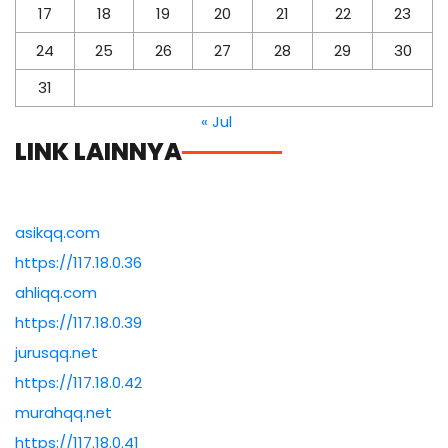
17
18
19
20
21
22
23
24
25
26
27
28
29
30
31
« Jul
LINK LAINNYA
asikqq.com
https://117.18.0.36
ahliqq.com
https://117.18.0.39
jurusqq.net
https://117.18.0.42
murahqq.net
https://117.18.0.41