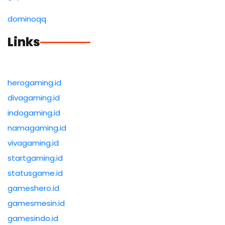
dominoqq
Links
herogaming.id
divagaming.id
indogaming.id
namagaming.id
vivagaming.id
startgaming.id
statusgame.id
gameshero.id
gamesmesin.id
gamesindo.id