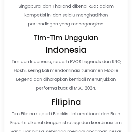
Singapura, dan Thailand dikenal kuat dalam
kompetisi ini dan selalu menghadirkan
pertandingan yang menegangkan.
Tim-Tim Unggulan
Indonesia
Tim dari Indonesia, seperti EVOS Legends dan RRQ
Hoshi, sering kali mendominasi turnamen Mobile
Legend dan diharapkan kembali menunjukkan
performa kuat di MSC 2024.
Filipina
Tim Filipina seperti Blacklist International dan Bren
Esports dikenal dengan strategi dan koordinasi tim
yang luar biasa, sehingga menjadi ancaman besar