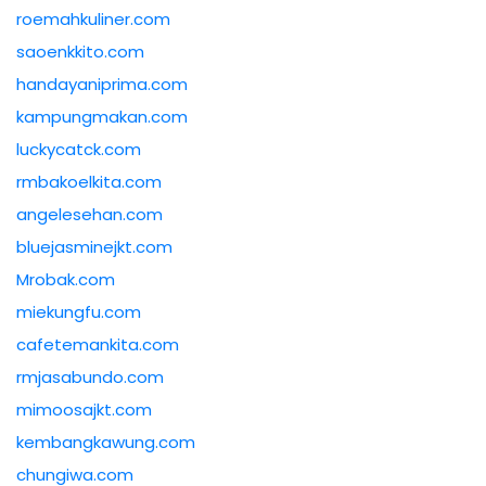
roemahkuliner.com
saoenkkito.com
handayaniprima.com
kampungmakan.com
luckycatck.com
rmbakoelkita.com
angelesehan.com
bluejasminejkt.com
Mrobak.com
miekungfu.com
cafetemankita.com
rmjasabundo.com
mimoosajkt.com
kembangkawung.com
chungiwa.com