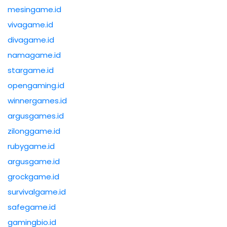
mesingame.id
vivagame.id
divagame.id
namagame.id
stargame.id
opengaming.id
winnergames.id
argusgames.id
zilonggame.id
rubygame.id
argusgame.id
grockgame.id
survivalgame.id
safegame.id
gamingbio.id