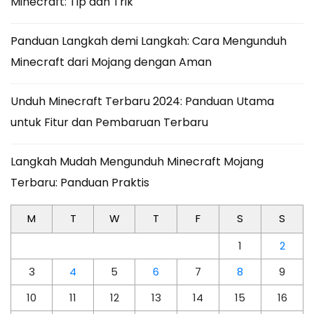
Minecraft: Tip dan Trik
Panduan Langkah demi Langkah: Cara Mengunduh
Minecraft dari Mojang dengan Aman
Unduh Minecraft Terbaru 2024: Panduan Utama
untuk Fitur dan Pembaruan Terbaru
Langkah Mudah Mengunduh Minecraft Mojang
Terbaru: Panduan Praktis
M
T
W
T
F
S
S
1
2
3
4
5
6
7
8
9
10
11
12
13
14
15
16