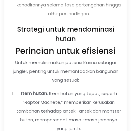
kehadirannya selama fase pertengahan hingga
akhir pertandingan.
Strategi untuk mendominasi
hutan
Perincian untuk efisiensi
Untuk memaksimalkan potensi Karina sebagai
jungler, penting untuk memanfaatkan bangunan
yang sesuai:
Item hutan
: Item hutan yang tepat, seperti
“Raptor Machete,” memberikan kerusakan
tambahan terhadap antek -antek dan monster
hutan, mempercepat masa -masa jernanya
yang jernih.