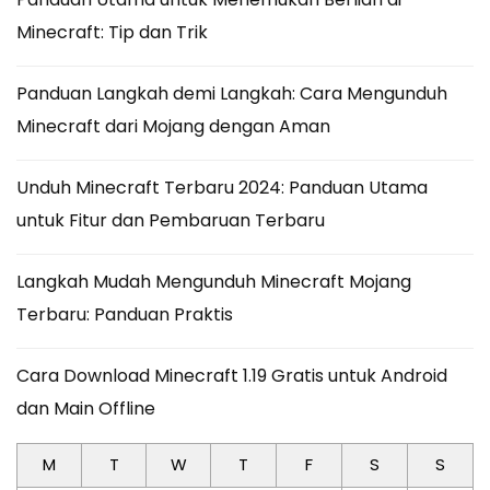
Minecraft: Tip dan Trik
Panduan Langkah demi Langkah: Cara Mengunduh
Minecraft dari Mojang dengan Aman
Unduh Minecraft Terbaru 2024: Panduan Utama
untuk Fitur dan Pembaruan Terbaru
Langkah Mudah Mengunduh Minecraft Mojang
Terbaru: Panduan Praktis
Cara Download Minecraft 1.19 Gratis untuk Android
dan Main Offline
M
T
W
T
F
S
S