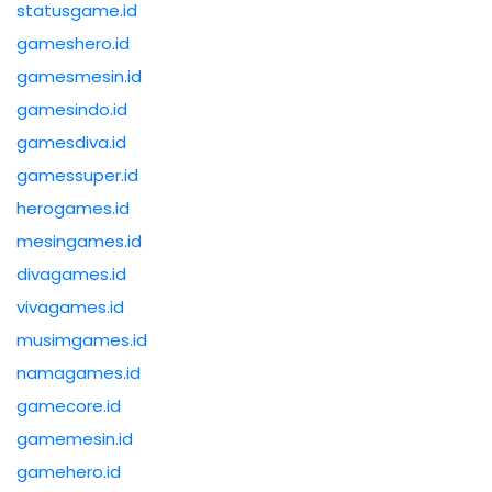
statusgame.id
gameshero.id
gamesmesin.id
gamesindo.id
gamesdiva.id
gamessuper.id
herogames.id
mesingames.id
divagames.id
vivagames.id
musimgames.id
namagames.id
gamecore.id
gamemesin.id
gamehero.id