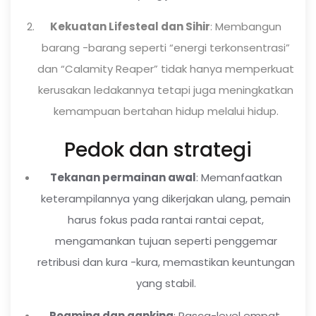
Kekuatan Lifesteal dan Sihir
: Membangun
barang -barang seperti “energi terkonsentrasi”
dan “Calamity Reaper” tidak hanya memperkuat
kerusakan ledakannya tetapi juga meningkatkan
kemampuan bertahan hidup melalui hidup.
Pedok dan strategi
Tekanan permainan awal
: Memanfaatkan
keterampilannya yang dikerjakan ulang, pemain
harus fokus pada rantai rantai cepat,
mengamankan tujuan seperti penggemar
retribusi dan kura -kura, memastikan keuntungan
yang stabil.
Roaming dan ganking
: Pasca-level empat,