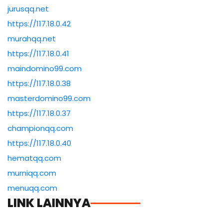
jurusqq.net
https://117.18.0.42
murahqq.net
https://117.18.0.41
maindomino99.com
https://117.18.0.38
masterdomino99.com
https://117.18.0.37
championqq.com
https://117.18.0.40
hematqq.com
murniqq.com
menuqq.com
LINK LAINNYA