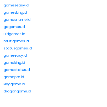
gameseasy.id
gamesking.id
gamesname.id
gogames.id
ultigames.id
multigames.id
statusgames.id
gameeasy.id
gameking.id
gamestatus.id
gamepro.id
kinggame.id
dragongame.id