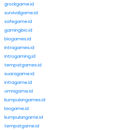
grockgame.id
survivalgame.id
safegame.id
gamingbio.id
biogames.id
intragames.id
introgaming.id
tempatgames.id
suaragame.id
intragame.id
omnigame.id
kumpulangames.id
biogame.id
kumpulangame.id
tempatgame.id