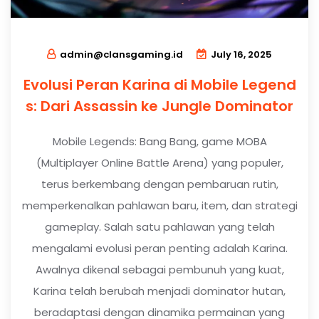
admin@clansgaming.id
July 16, 2025
Evolusi Peran Karina di Mobile Legend
s: Dari Assassin ke Jungle Dominator
Mobile Legends: Bang Bang, game MOBA
(Multiplayer Online Battle Arena) yang populer,
terus berkembang dengan pembaruan rutin,
memperkenalkan pahlawan baru, item, dan strategi
gameplay. Salah satu pahlawan yang telah
mengalami evolusi peran penting adalah Karina.
Awalnya dikenal sebagai pembunuh yang kuat,
Karina telah berubah menjadi dominator hutan,
beradaptasi dengan dinamika permainan yang