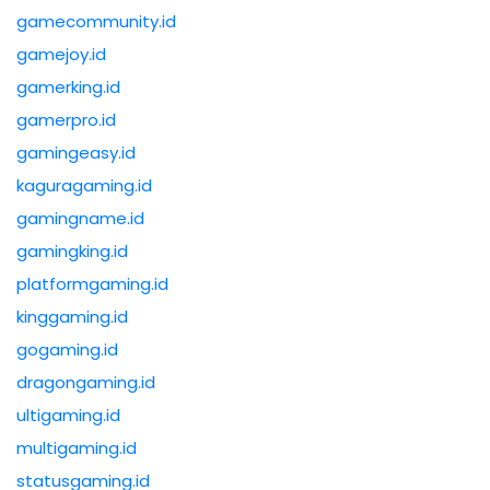
gamecommunity.id
gamejoy.id
gamerking.id
gamerpro.id
gamingeasy.id
kaguragaming.id
gamingname.id
gamingking.id
platformgaming.id
kinggaming.id
gogaming.id
dragongaming.id
ultigaming.id
multigaming.id
statusgaming.id