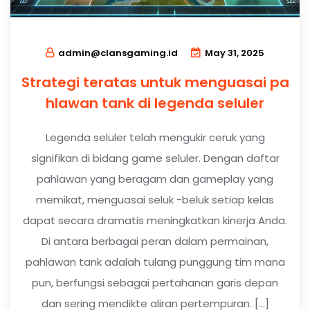
admin@clansgaming.id
May 31, 2025
Strategi teratas untuk menguasai pa
hlawan tank di legenda seluler
Legenda seluler telah mengukir ceruk yang
signifikan di bidang game seluler. Dengan daftar
pahlawan yang beragam dan gameplay yang
memikat, menguasai seluk -beluk setiap kelas
dapat secara dramatis meningkatkan kinerja Anda.
Di antara berbagai peran dalam permainan,
pahlawan tank adalah tulang punggung tim mana
pun, berfungsi sebagai pertahanan garis depan
dan sering mendikte aliran pertempuran. […]