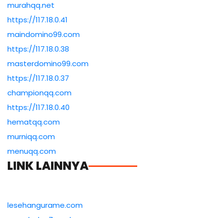
murahqq.net
https://117.18.0.41
maindomino99.com
https://117.18.0.38
masterdomino99.com
https://117.18.0.37
championqq.com
https://117.18.0.40
hematqq.com
murniqq.com
menuqq.com
LINK LAINNYA
lesehangurame.com