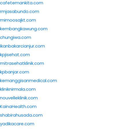
cafetemankita.com
rmjasabundo.com
mimoosajkt.com
kembangkawung.com
chungiwa.com
ikanbakarcianjur.com
kpjisehat.com
mitrasehatklinik.com
kpbanjar.com
kemanggisanmedical.com
kliniknirmala.com
nouvelleklinik.com
KainaHealth.com
shabirahusada.com
yadikacare.com