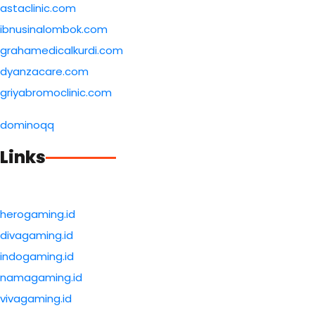
astaclinic.com
ibnusinalombok.com
grahamedicalkurdi.com
dyanzacare.com
griyabromoclinic.com
dominoqq
Links
herogaming.id
divagaming.id
indogaming.id
namagaming.id
vivagaming.id