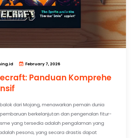
ng.id
February 7, 2026
necraft: Panduan Komprehe
nsif
alok dari Mojang, menawarkan pemain dunia
n pembaruan berkelanjutan dan pengenalan fitur-
nisme yang tersedia adalah pengalaman yang
t adalah pesona, yang secara drastis dapat