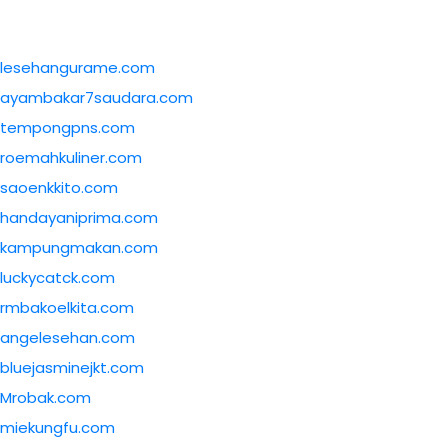
lesehangurame.com
ayambakar7saudara.com
tempongpns.com
roemahkuliner.com
saoenkkito.com
handayaniprima.com
kampungmakan.com
luckycatck.com
rmbakoelkita.com
angelesehan.com
bluejasminejkt.com
Mrobak.com
miekungfu.com