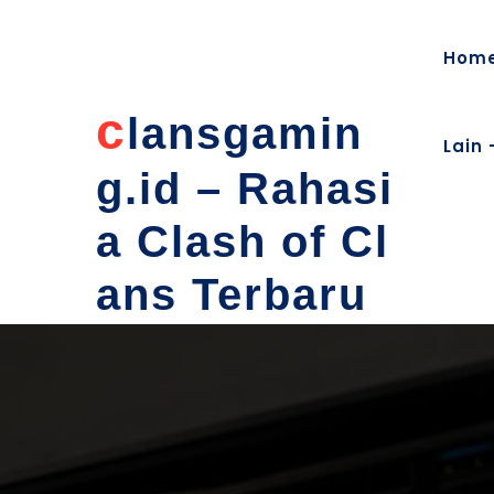
content
Hom
c
lansgamin
Lain 
g.id – Rahasi
a Clash of Cl
ans Terbaru