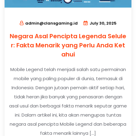
admin@clansgaming.id
July 30, 2025
Negara Asal Pencipta Legenda Selule
r: Fakta Menarik yang Perlu Anda Ket
ahui
Mobile Legend telah menjadi salah satu permainan
mobile yang paling populer di dunia, termasuk di
Indonesia. Dengan jutaan pemain aktif setiap hari,
tidak heran jika banyak yang penasaran dengan
asal usul dan berbagai fakta menarik seputar game
ini. Dalam artikel ini, kita akan mengupas tuntas
negara asal pencipta Mobile Legend dan beberapa
fakta menarik lainnya […]