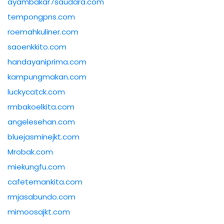
ayambakar7saudara.com
tempongpns.com
roemahkuliner.com
saoenkkito.com
handayaniprima.com
kampungmakan.com
luckycatck.com
rmbakoelkita.com
angelesehan.com
bluejasminejkt.com
Mrobak.com
miekungfu.com
cafetemankita.com
rmjasabundo.com
mimoosajkt.com