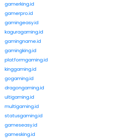
gamerking.id
gamerpro.id
gamingeasy.id
kaguragaming.id
gamingname.id
gamingking.id
platformgaming.id
kinggaming.id
gogaming.id
dragongaming.id
ultigaming.id
multigaming.id
statusgaming.id
gameseasy.id
gamesking.id