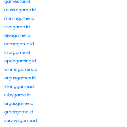
gamestar.id
musimgame.id
mesingame.id
vivagame.id
divagame.id
namagame.id
stargame.id
opengaming.id
winnergames.id
argusgames.id
zilonggame.id
rubygame.id
argusgame.id
grockgame.id
survivalgame.id