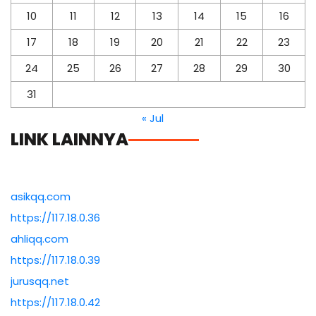
10
11
12
13
14
15
16
17
18
19
20
21
22
23
24
25
26
27
28
29
30
31
« Jul
LINK LAINNYA
asikqq.com
https://117.18.0.36
ahliqq.com
https://117.18.0.39
jurusqq.net
https://117.18.0.42