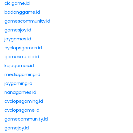
cicigame.id
badanggame.id
gamescommunity.id
gamesjoy.id
joygames.id
cyclopsgames.id
gamesmedia.id
kajagames.id
mediagaming.id
joygaming.id
nanagames.id
cyclopsgaming.id
cyclopsgame.id
gamecommunity.id
gamejoy.id