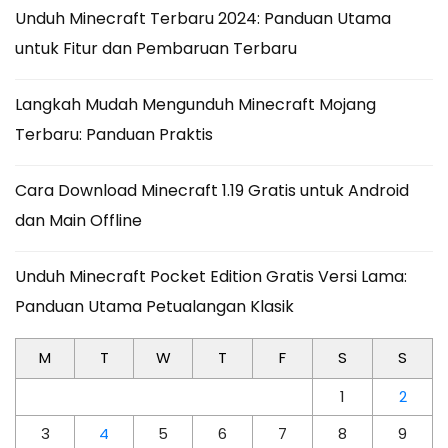
Unduh Minecraft Terbaru 2024: Panduan Utama
untuk Fitur dan Pembaruan Terbaru
Langkah Mudah Mengunduh Minecraft Mojang
Terbaru: Panduan Praktis
Cara Download Minecraft 1.19 Gratis untuk Android
dan Main Offline
Unduh Minecraft Pocket Edition Gratis Versi Lama:
Panduan Utama Petualangan Klasik
M
T
W
T
F
S
S
1
2
3
4
5
6
7
8
9