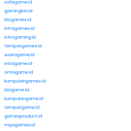
safegame.id
gamingbio.id
biogames.id
intragames.id
introgaming.id
tempatgames.id
suaragame.id
intragame.id
omnigame.id
kumpulangames.id
biogame.id
kumpulangame.id
tempatgame.id
gamesproduct.id
miyagames.id