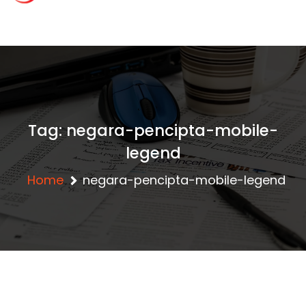
content
c
lansgaming.id – R
ahasia Clash of Cla
Tag:
negara-pencipta-mobile-
ns Terbaru
legend
Home
negara-pencipta-mobile-legend