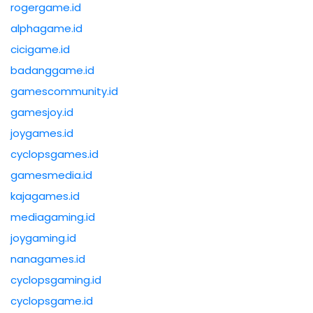
rogergame.id
alphagame.id
cicigame.id
badanggame.id
gamescommunity.id
gamesjoy.id
joygames.id
cyclopsgames.id
gamesmedia.id
kajagames.id
mediagaming.id
joygaming.id
nanagames.id
cyclopsgaming.id
cyclopsgame.id