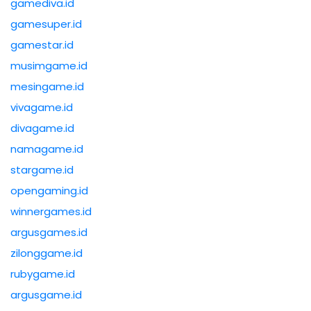
gamediva.id
gamesuper.id
gamestar.id
musimgame.id
mesingame.id
vivagame.id
divagame.id
namagame.id
stargame.id
opengaming.id
winnergames.id
argusgames.id
zilonggame.id
rubygame.id
argusgame.id