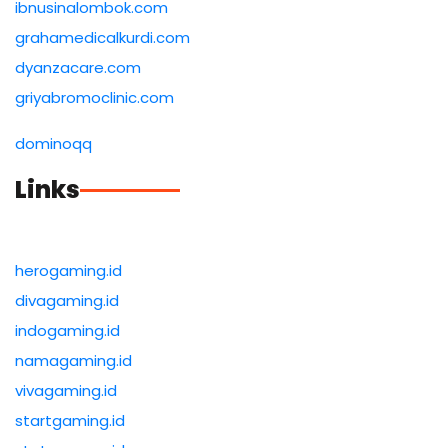
ibnusinalombok.com
grahamedicalkurdi.com
dyanzacare.com
griyabromoclinic.com
dominoqq
Links
herogaming.id
divagaming.id
indogaming.id
namagaming.id
vivagaming.id
startgaming.id