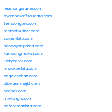
lesehangurame.com
ayambakar7saudara.com
tempongpns.com
roemahkuliner.com
saoenkkito.com
handayaniprima.com
kampungmakan.com
luckycatck.com
rmbakoelkita.com
angelesehan.com
bluejasminejkt.com
Mrobak.com
miekungfu.com
cafetemankita.com