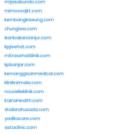
rmjasabundo.com
mimoosajkt.com
kembangkawung.com
chungiwa.com
ikanbakarcianjur.com
kpjisehat.com
mitrasehatklinik.com
kpbanjar.com
kemanggisanmedical.com
kliniknirmala.com
nouvelleklinik.com
KainaHealth.com
shabirahusada.com
yadikacare.com
astaclinic.com