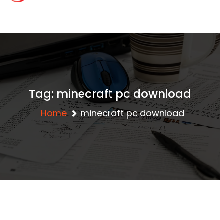
content
c
lansgaming.id – R
ahasia Clash of Cla
Tag:
minecraft pc download
ns Terbaru
Home
minecraft pc download