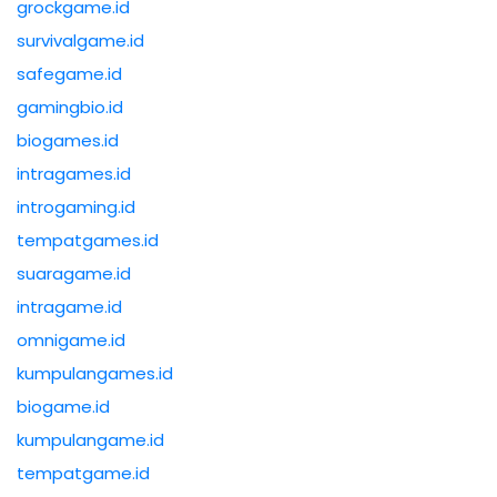
grockgame.id
survivalgame.id
safegame.id
gamingbio.id
biogames.id
intragames.id
introgaming.id
tempatgames.id
suaragame.id
intragame.id
omnigame.id
kumpulangames.id
biogame.id
kumpulangame.id
tempatgame.id