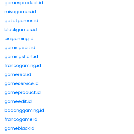
gamesproduct.id
miyagames.id
gatotgames.id
blackgames.id
cicigaming.id
gamingedit.id
gamingshort.id
francogaming.id
gamereal.id
gameservice.id
gameproduct.id
gameedit.id
badanggaming.id
francogame.id
gameblack.id