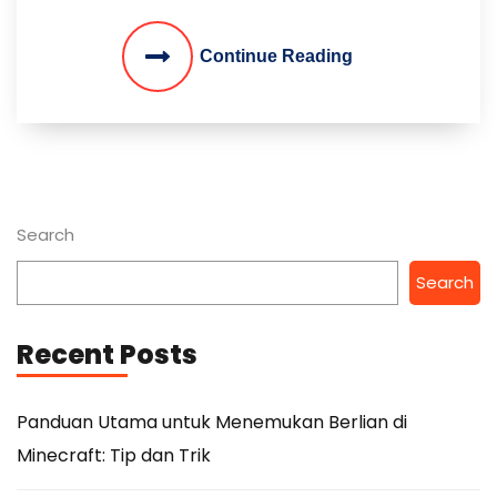
Continue Reading
Search
Search
Recent Posts
Panduan Utama untuk Menemukan Berlian di
Minecraft: Tip dan Trik