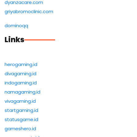
dyanzacare.com
griyabromoclinic.com
dominoqq
Links
herogaming.id
divagaming.id
indogaming.id
namagaming.id
vivagaming.id
startgaming.id
statusgame.id
gameshero.id