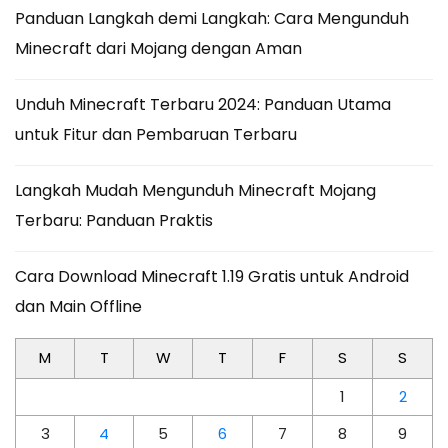
Panduan Langkah demi Langkah: Cara Mengunduh
Minecraft dari Mojang dengan Aman
Unduh Minecraft Terbaru 2024: Panduan Utama
untuk Fitur dan Pembaruan Terbaru
Langkah Mudah Mengunduh Minecraft Mojang
Terbaru: Panduan Praktis
Cara Download Minecraft 1.19 Gratis untuk Android
dan Main Offline
M
T
W
T
F
S
S
1
2
3
4
5
6
7
8
9