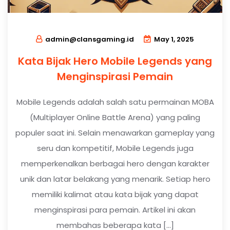
admin@clansgaming.id
May 1, 2025
Kata Bijak Hero Mobile Legends yang
Menginspirasi Pemain
Mobile Legends adalah salah satu permainan MOBA
(Multiplayer Online Battle Arena) yang paling
populer saat ini. Selain menawarkan gameplay yang
seru dan kompetitif, Mobile Legends juga
memperkenalkan berbagai hero dengan karakter
unik dan latar belakang yang menarik. Setiap hero
memiliki kalimat atau kata bijak yang dapat
menginspirasi para pemain. Artikel ini akan
membahas beberapa kata […]