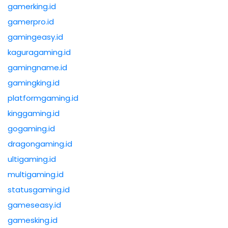
gamerking.id
gamerpro.id
gamingeasy.id
kaguragaming.id
gamingname.id
gamingking.id
platformgaming.id
kinggaming.id
gogaming.id
dragongaming.id
ultigaming.id
multigaming.id
statusgaming.id
gameseasy.id
gamesking.id