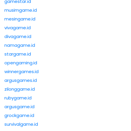
gamestar.id
musimgame.id
mesingame.id
vivagame.id
divagame.id
namagame.id
stargame.id
opengaming.id
winnergames.id
argusgames.id
zilonggame.id
rubygame.id
argusgame.id
grockgame.id
survivalgame.id