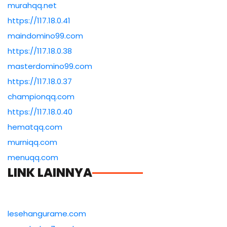
murahqq.net
https://117.18.0.41
maindomino99.com
https://117.18.0.38
masterdomino99.com
https://117.18.0.37
championqq.com
https://117.18.0.40
hematqq.com
murniqq.com
menuqq.com
LINK LAINNYA
lesehangurame.com