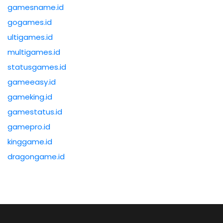
gamesname.id
gogames.id
ultigames.id
multigames.id
statusgames.id
gameeasy.id
gameking.id
gamestatus.id
gamepro.id
kinggame.id
dragongame.id