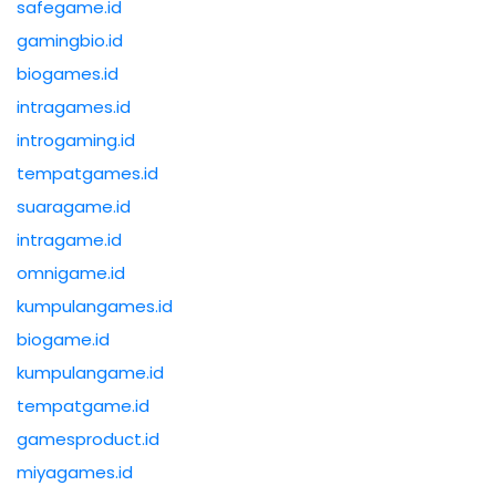
safegame.id
gamingbio.id
biogames.id
intragames.id
introgaming.id
tempatgames.id
suaragame.id
intragame.id
omnigame.id
kumpulangames.id
biogame.id
kumpulangame.id
tempatgame.id
gamesproduct.id
miyagames.id