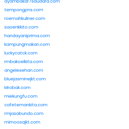
ayambakar7saudara.com
tempongpns.com
roemahkuliner.com
saoenkkito.com
handayaniprima.com
kampungmakan.com
luckycatck.com
rmbakoelkita.com
angelesehan.com
bluejasminejkt.com
Mrobak.com
miekungfu.com
cafetemankita.com
rmjasabundo.com
mimoosajkt.com