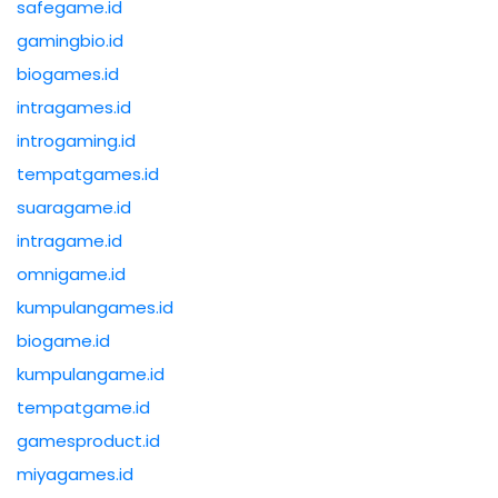
safegame.id
gamingbio.id
biogames.id
intragames.id
introgaming.id
tempatgames.id
suaragame.id
intragame.id
omnigame.id
kumpulangames.id
biogame.id
kumpulangame.id
tempatgame.id
gamesproduct.id
miyagames.id