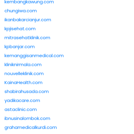
kembangkawung.com
chungiwa.com
ikanbakarcianjur.com
kpjisehat.com
mitrasehatklinik.com
kpbanjar.com
kemanggisanmedical.com
kliniknirmala.com
nouvelleklinik.com
KainaHealth.com
shabirahusada.com
yadikacare.com
astaclinic.com
ibnusinalombok.com
grahamedicalkurdi.com