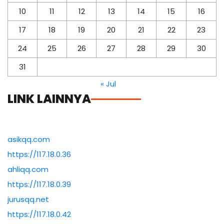
10
11
12
13
14
15
16
17
18
19
20
21
22
23
24
25
26
27
28
29
30
31
« Jul
LINK LAINNYA
asikqq.com
https://117.18.0.36
ahliqq.com
https://117.18.0.39
jurusqq.net
https://117.18.0.42