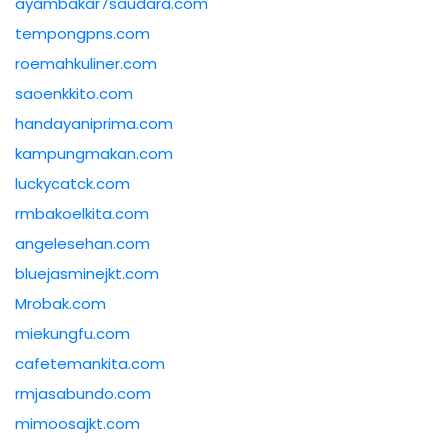
ayambakar7saudara.com
tempongpns.com
roemahkuliner.com
saoenkkito.com
handayaniprima.com
kampungmakan.com
luckycatck.com
rmbakoelkita.com
angelesehan.com
bluejasminejkt.com
Mrobak.com
miekungfu.com
cafetemankita.com
rmjasabundo.com
mimoosajkt.com