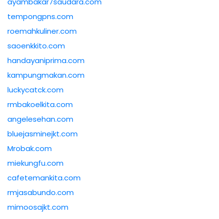
ayambakar7saudara.com
tempongpns.com
roemahkuliner.com
saoenkkito.com
handayaniprima.com
kampungmakan.com
luckycatck.com
rmbakoelkita.com
angelesehan.com
bluejasminejkt.com
Mrobak.com
miekungfu.com
cafetemankita.com
rmjasabundo.com
mimoosajkt.com