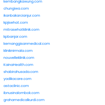
kembangkawung.com
chungiwa.com
ikanbakarcianjur.com
kpjisehat.com
mitrasehatklinik.com
kpbanjar.com
kemanggisanmedical.com
kliniknirmala.com
nouvelleklinik.com
KainaHealth.com
shabirahusada.com
yadikacare.com
astaclinic.com
ibnusinalombok.com
grahamedicalkurdi.com