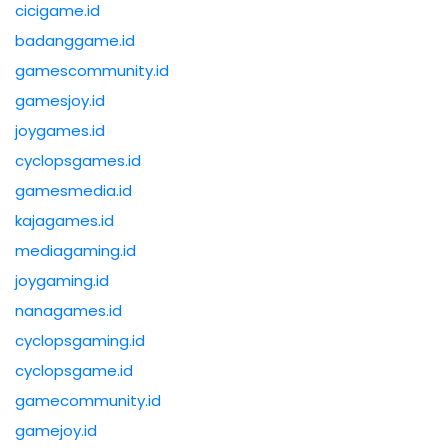
cicigame.id
badanggame.id
gamescommunity.id
gamesjoy.id
joygames.id
cyclopsgames.id
gamesmedia.id
kajagames.id
mediagaming.id
joygaming.id
nanagames.id
cyclopsgaming.id
cyclopsgame.id
gamecommunity.id
gamejoy.id