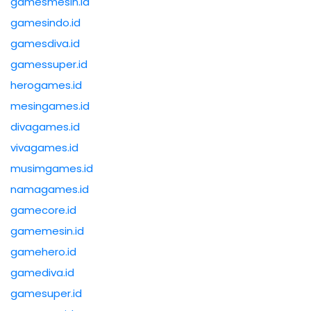
gamesmesin.id
gamesindo.id
gamesdiva.id
gamessuper.id
herogames.id
mesingames.id
divagames.id
vivagames.id
musimgames.id
namagames.id
gamecore.id
gamemesin.id
gamehero.id
gamediva.id
gamesuper.id