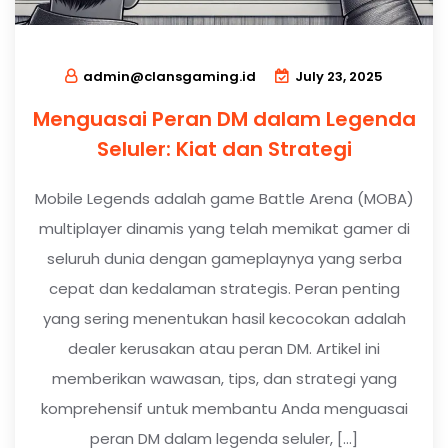
admin@clansgaming.id
July 23, 2025
Menguasai Peran DM dalam Legenda
Seluler: Kiat dan Strategi
Mobile Legends adalah game Battle Arena (MOBA)
multiplayer dinamis yang telah memikat gamer di
seluruh dunia dengan gameplaynya yang serba
cepat dan kedalaman strategis. Peran penting
yang sering menentukan hasil kecocokan adalah
dealer kerusakan atau peran DM. Artikel ini
memberikan wawasan, tips, dan strategi yang
komprehensif untuk membantu Anda menguasai
peran DM dalam legenda seluler, […]