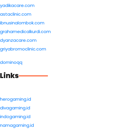
yadikacare.com
astaclinic.com
ibnusinalombok.com
grahamedicalkurdi.com
dyanzacare.com
griyabromoclinic.com
dominoqq
Links
herogaming.id
divagaming.id
indogaming.id
namagaming.id