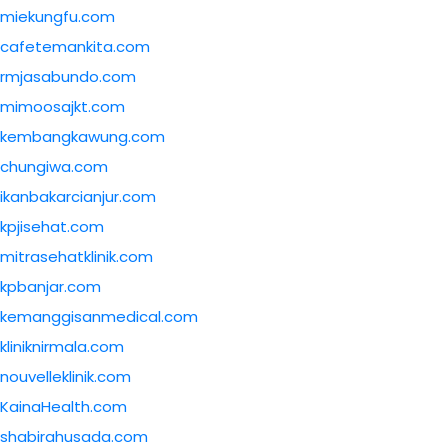
miekungfu.com
cafetemankita.com
rmjasabundo.com
mimoosajkt.com
kembangkawung.com
chungiwa.com
ikanbakarcianjur.com
kpjisehat.com
mitrasehatklinik.com
kpbanjar.com
kemanggisanmedical.com
kliniknirmala.com
nouvelleklinik.com
KainaHealth.com
shabirahusada.com