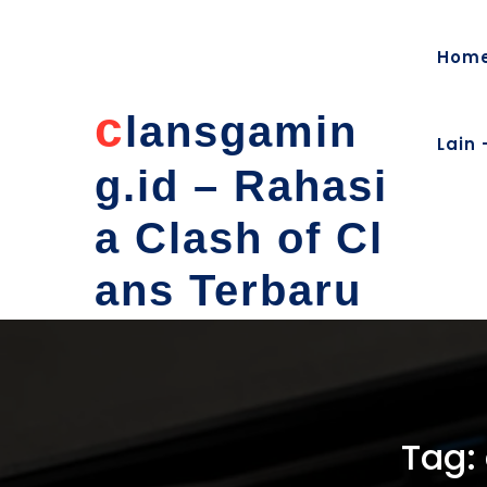
content
Hom
c
lansgamin
Lain 
g.id – Rahasi
a Clash of Cl
ans Terbaru
Tag: