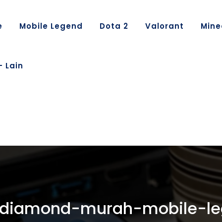
e
Mobile Legend
Dota 2
Valorant
Mine
– Lain
diamond-murah-mobile-l