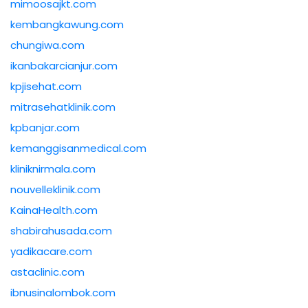
mimoosajkt.com
kembangkawung.com
chungiwa.com
ikanbakarcianjur.com
kpjisehat.com
mitrasehatklinik.com
kpbanjar.com
kemanggisanmedical.com
kliniknirmala.com
nouvelleklinik.com
KainaHealth.com
shabirahusada.com
yadikacare.com
astaclinic.com
ibnusinalombok.com