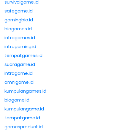
survivalgame.id
safegame.id
gamingbio.id
biogames.id
intragames.id
introgaming.id
tempatgames.id
suaragame.id
intragame.id
omnigame.id
kumpulangames.id
biogame.id
kumpulangame.id
tempatgame.id
gamesproduct.id