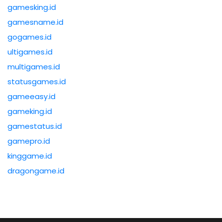
gamesking.id
gamesname.id
gogames.id
ultigames.id
multigames.id
statusgames.id
gameeasy.id
gameking.id
gamestatus.id
gamepro.id
kinggame.id
dragongame.id