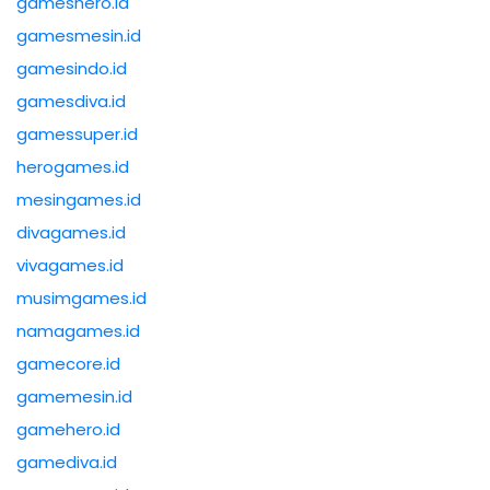
gameshero.id
gamesmesin.id
gamesindo.id
gamesdiva.id
gamessuper.id
herogames.id
mesingames.id
divagames.id
vivagames.id
musimgames.id
namagames.id
gamecore.id
gamemesin.id
gamehero.id
gamediva.id