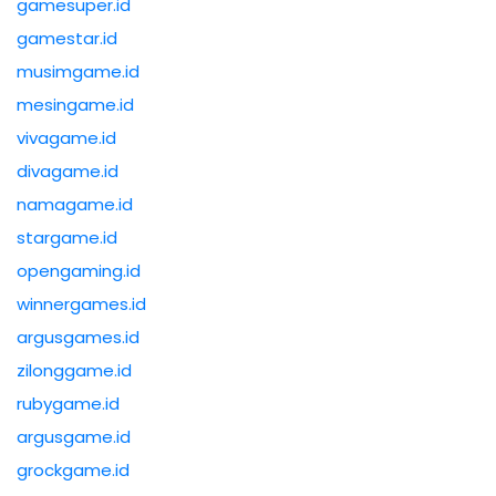
gamesuper.id
gamestar.id
musimgame.id
mesingame.id
vivagame.id
divagame.id
namagame.id
stargame.id
opengaming.id
winnergames.id
argusgames.id
zilonggame.id
rubygame.id
argusgame.id
grockgame.id