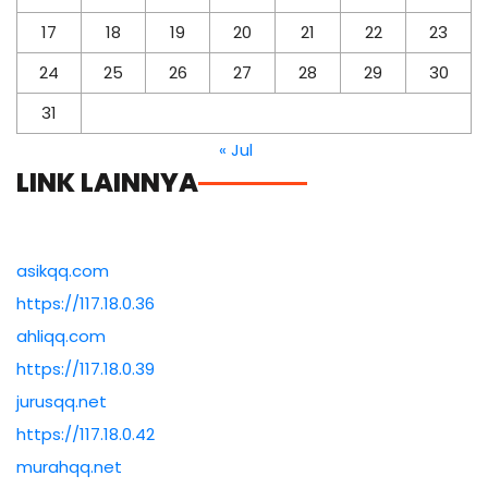
17
18
19
20
21
22
23
24
25
26
27
28
29
30
31
« Jul
LINK LAINNYA
asikqq.com
https://117.18.0.36
ahliqq.com
https://117.18.0.39
jurusqq.net
https://117.18.0.42
murahqq.net