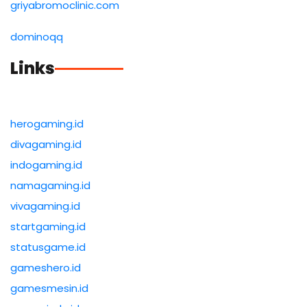
griyabromoclinic.com
dominoqq
Links
herogaming.id
divagaming.id
indogaming.id
namagaming.id
vivagaming.id
startgaming.id
statusgame.id
gameshero.id
gamesmesin.id