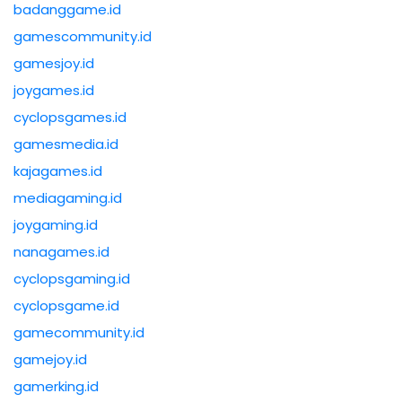
badanggame.id
gamescommunity.id
gamesjoy.id
joygames.id
cyclopsgames.id
gamesmedia.id
kajagames.id
mediagaming.id
joygaming.id
nanagames.id
cyclopsgaming.id
cyclopsgame.id
gamecommunity.id
gamejoy.id
gamerking.id