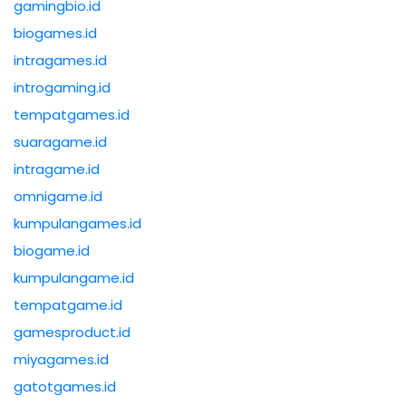
gamingbio.id
biogames.id
intragames.id
introgaming.id
tempatgames.id
suaragame.id
intragame.id
omnigame.id
kumpulangames.id
biogame.id
kumpulangame.id
tempatgame.id
gamesproduct.id
miyagames.id
gatotgames.id