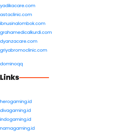
yadikacare.com
astaclinic.com
ibnusinalombok.com
grahamedicalkurdi.com
dyanzacare.com
griyabromoclinic.com
dominoqq
Links
herogaming.id
divagaming.id
indogaming.id
namagaming.id