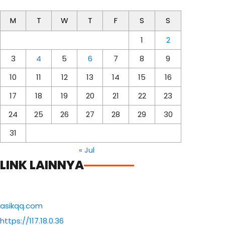
M
T
W
T
F
S
S
1
2
3
4
5
6
7
8
9
10
11
12
13
14
15
16
17
18
19
20
21
22
23
24
25
26
27
28
29
30
31
« Jul
LINK LAINNYA
asikqq.com
https://117.18.0.36