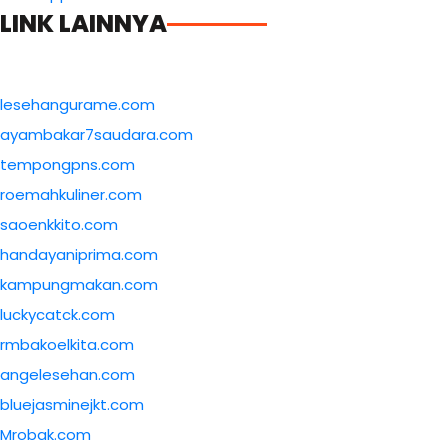
LINK LAINNYA
lesehangurame.com
ayambakar7saudara.com
tempongpns.com
roemahkuliner.com
saoenkkito.com
handayaniprima.com
kampungmakan.com
luckycatck.com
rmbakoelkita.com
angelesehan.com
bluejasminejkt.com
Mrobak.com