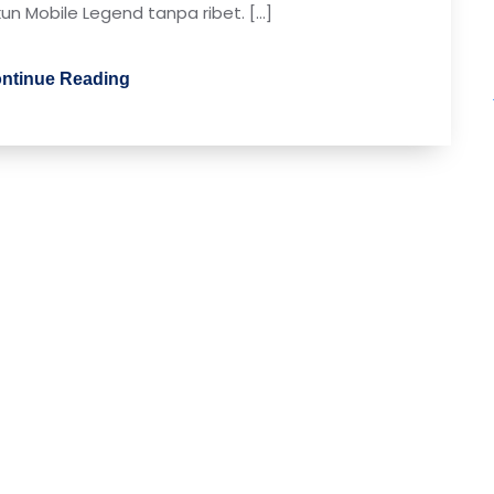
n Mobile Legend tanpa ribet. […]
ntinue Reading